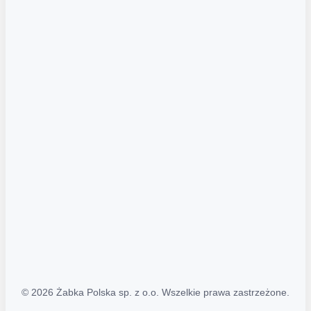
Akcje promocyjne
Regulamin serwisu
Regulamin katalogu alkoholowego
Polityka prywatności
Polityka Transparentności (PL/ENG)
MAPA STRONY
Mapa Strony
© 2026 Żabka Polska sp. z o.o. Wszelkie prawa zastrzeżone.