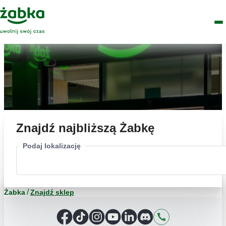
Idź do treści
Główne
Znajdź
Logo
Men
sklep
Znajdź najbliższą Żabkę
Podaj lokalizację
Żabka
Znajdź sklep
Facebook
TikTok
Instagram
YouTube
LinkedIn
Discord
Kontakt