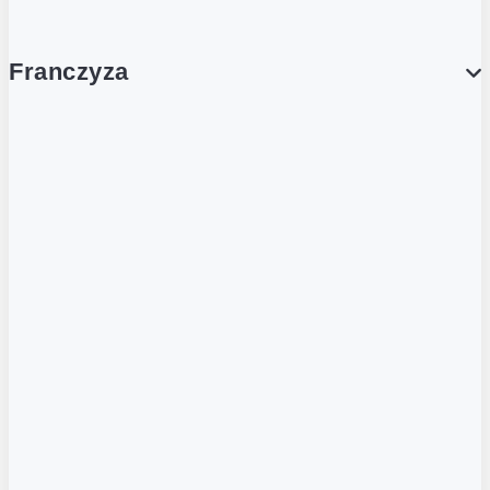
Franczyza
Franczyza
Podcasty
Dla obcokrajowców
Franczyzobiorcy Ambasadorzy
BLOG
Aktualności