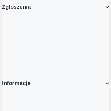
Zgłoszenia
Obsługa Klienta (Zgłoś sprawę)
Platforma Zakupowa Logintrade
Platforma Zakupowa Ariba
Compliance
Informacje
O NAS
O Żabce