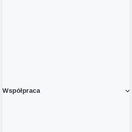
ZOBACZ RÓWNIEŻ
Butelka zwrotna
Nutri-Score
Postaw na zwrot
Porcja Dobrego!
Współpraca
Wynajem lokali
Współpraca handlowa