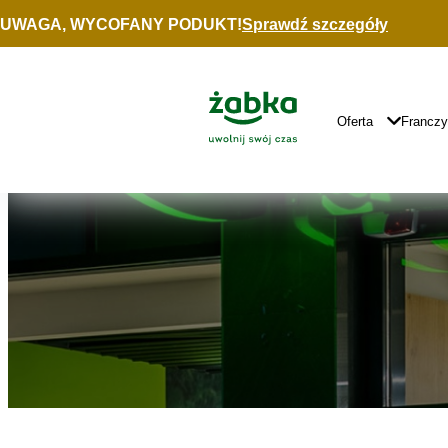
Idź do treści
UWAGA, WYCOFANY PODUKT!
Sprawdź szczegóły
Znajdź
sklep
Główne
Logo
Główna
Oferta
Francz
Nawigacja