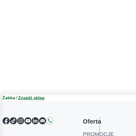
Żabka
Znajdź sklep
Facebook
TikTok
Instagram
YouTube
LinkedIn
Discord
Kontakt
Oferta
PROMOCJE