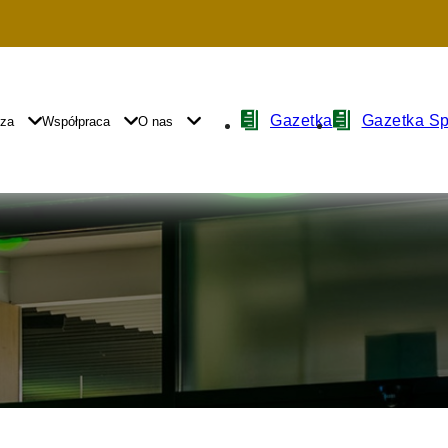
Nawigacja
Gazetka
Gazetka S
yza
Współpraca
O nas
z
ikonami