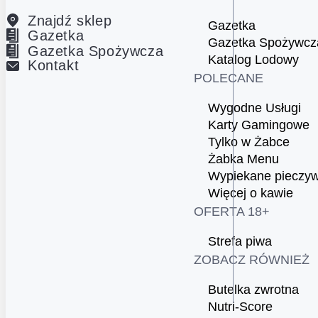
Znajdź sklep
Gazetka
Gazetka
Gazetka Spożywcz
Gazetka Spożywcza
Katalog Lodowy
Kontakt
POLECANE
Wygodne Usługi
Karty Gamingowe
Tylko w Żabce
Żabka Menu
Wypiekane pieczy
Więcej o kawie
OFERTA 18+
Strefa piwa
ZOBACZ RÓWNIEŻ
Butelka zwrotna
Nutri-Score