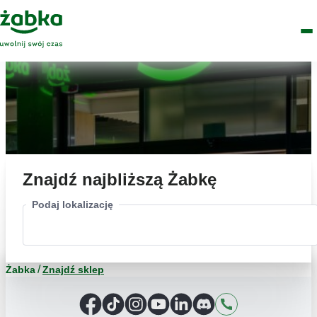
Idź do treści
Główne
Znajdź
Logo
Men
sklep
Znajdź najbliższą Żabkę
Podaj lokalizację
Żabka
Znajdź sklep
Facebook
TikTok
Instagram
YouTube
LinkedIn
Discord
Kontakt