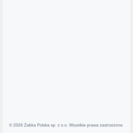
Akcje promocyjne
Regulamin serwisu
Regulamin katalogu alkoholowego
Polityka prywatności
Polityka Transparentności (PL/ENG)
MAPA STRONY
Mapa Strony
© 2026 Żabka Polska sp. z o.o. Wszelkie prawa zastrzeżone.