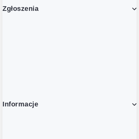
Zgłoszenia
Obsługa Klienta (Zgłoś sprawę)
Platforma Zakupowa Logintrade
Platforma Zakupowa Ariba
Compliance
Informacje
O NAS
O Żabce