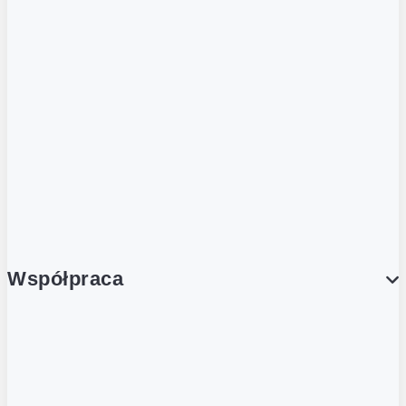
ZOBACZ RÓWNIEŻ
Butelka zwrotna
Nutri-Score
Postaw na zwrot
Porcja Dobrego!
Współpraca
Wynajem lokali
Współpraca handlowa