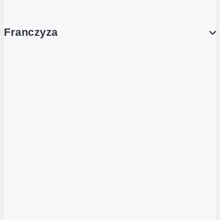
Franczyza
Franczyza
Podcasty
Dla obcokrajowców
Franczyzobiorcy Ambasadorzy
BLOG
Aktualności