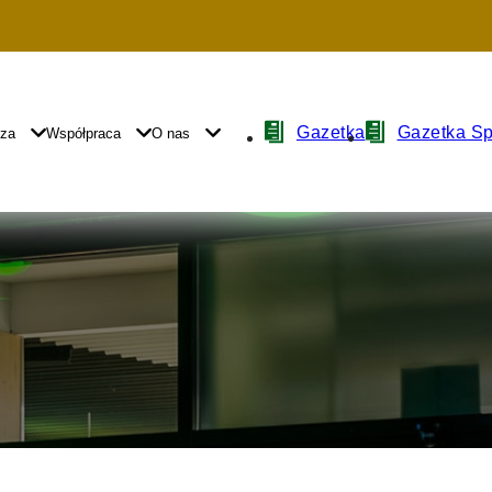
Nawigacja
Gazetka
Gazetka S
yza
Współpraca
O nas
z
ikonami