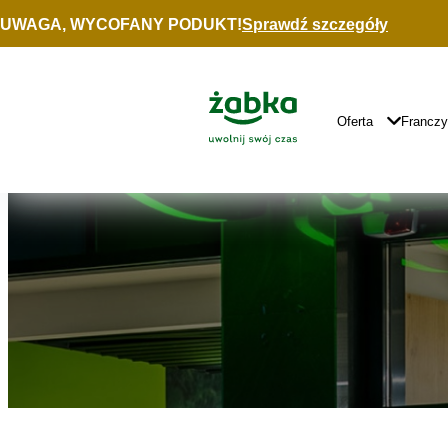
Idź do treści
UWAGA, WYCOFANY PODUKT!
Sprawdź szczegóły
Znajdź
sklep
Główne
Logo
Główna
Oferta
Francz
Nawigacja