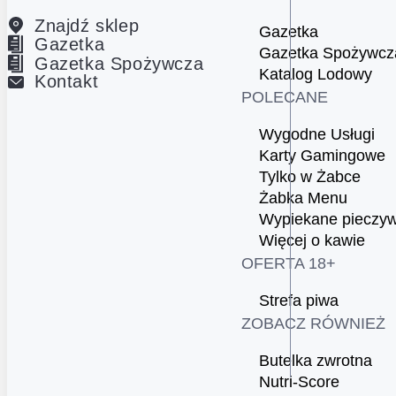
Znajdź sklep
Gazetka
Gazetka
Gazetka Spożywcz
Gazetka Spożywcza
Katalog Lodowy
Kontakt
POLECANE
Wygodne Usługi
Karty Gamingowe
Tylko w Żabce
Żabka Menu
Wypiekane pieczy
Więcej o kawie
OFERTA 18+
Strefa piwa
ZOBACZ RÓWNIEŻ
Butelka zwrotna
Nutri-Score