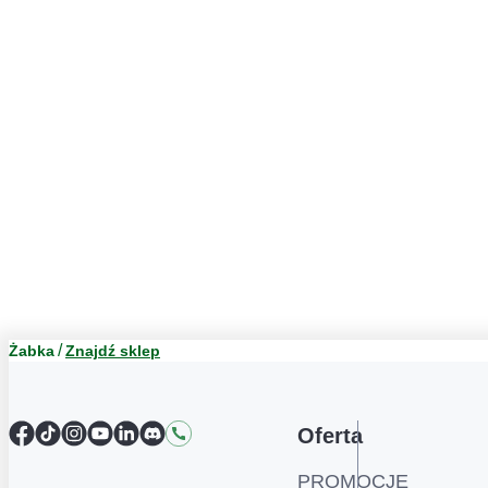
Żabka
Znajdź sklep
Facebook
TikTok
Instagram
YouTube
LinkedIn
Discord
Kontakt
Oferta
PROMOCJE