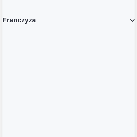
Franczyza
Franczyza
Podcasty
Dla obcokrajowców
Franczyzobiorcy Ambasadorzy
BLOG
Aktualności