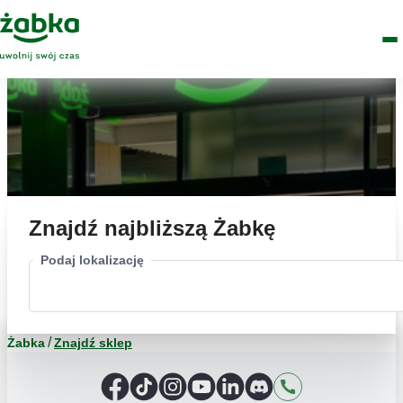
Idź do treści
Główne
Znajdź
Logo
Men
sklep
Znajdź najbliższą Żabkę
Podaj lokalizację
Żabka
Znajdź sklep
Facebook
TikTok
Instagram
YouTube
LinkedIn
Discord
Kontakt