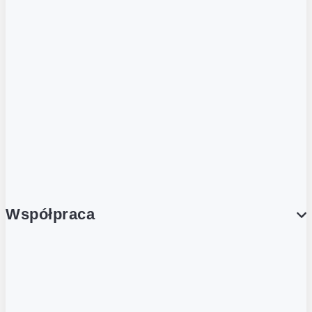
ZOBACZ RÓWNIEŻ
Butelka zwrotna
Nutri-Score
Postaw na zwrot
Porcja Dobrego!
Współpraca
Wynajem lokali
Współpraca handlowa