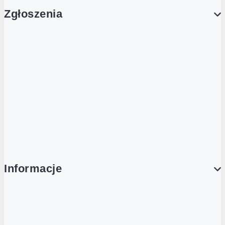
Zgłoszenia
Obsługa Klienta (Zgłoś sprawę)
Platforma Zakupowa Logintrade
Platforma Zakupowa Ariba
Compliance
Informacje
O NAS
O Żabce