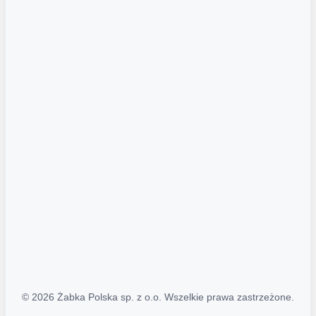
Akcje promocyjne
Regulamin serwisu
Regulamin katalogu alkoholowego
Polityka prywatności
Polityka Transparentności (PL/ENG)
MAPA STRONY
Mapa Strony
© 2026 Żabka Polska sp. z o.o. Wszelkie prawa zastrzeżone.