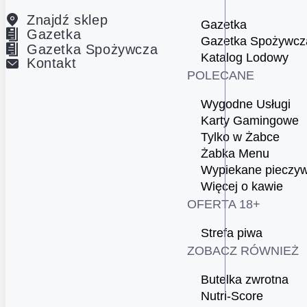
Znajdź sklep
Gazetka
Gazetka
Gazetka Spożywcz
Gazetka Spożywcza
Katalog Lodowy
Kontakt
POLECANE
Wygodne Usługi
Karty Gamingowe
Tylko w Żabce
Żabka Menu
Wypiekane pieczy
Więcej o kawie
OFERTA 18+
Strefa piwa
ZOBACZ RÓWNIEŻ
Butelka zwrotna
Nutri-Score