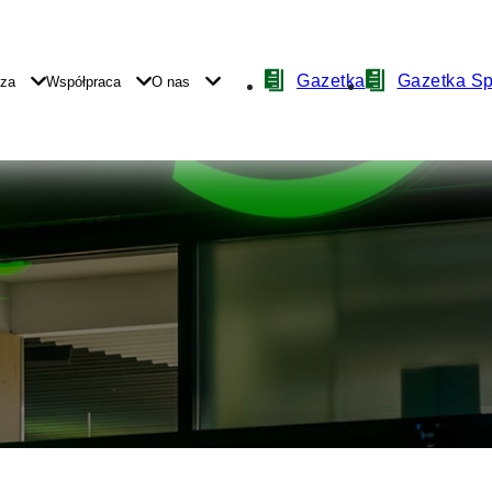
Nawigacja
Gazetka
Gazetka S
yza
Współpraca
O nas
z
ikonami