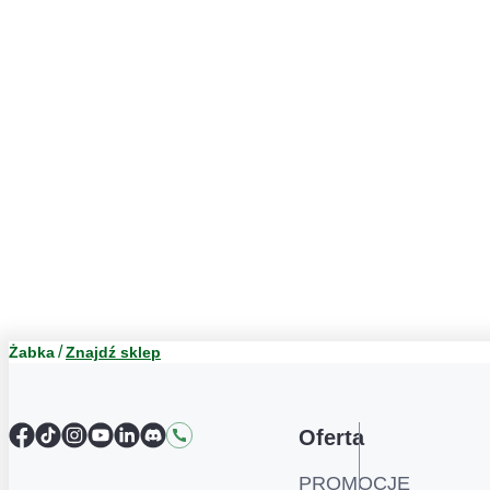
Żabka
Znajdź sklep
Facebook
TikTok
Instagram
YouTube
LinkedIn
Discord
Kontakt
Oferta
PROMOCJE