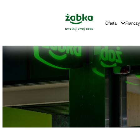
Idź do treści
Znajdź
Główne
sklep
Logo
Główna
Oferta
Francz
Nawigacja