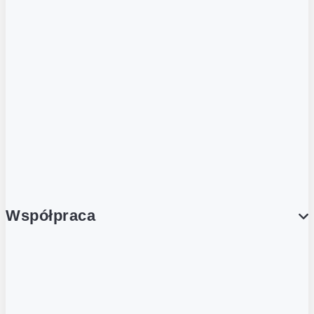
ZOBACZ RÓWNIEŻ
Butelka zwrotna
Nutri-Score
Postaw na zwrot
Porcja Dobrego!
Współpraca
Wynajem lokali
Współpraca handlowa