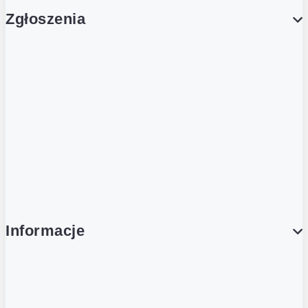
Zgłoszenia
Obsługa Klienta (Zgłoś sprawę)
Platforma Zakupowa Logintrade
Platforma Zakupowa Ariba
Compliance
Informacje
O NAS
O Żabce