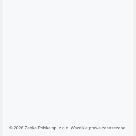
Akcje promocyjne
Regulamin serwisu
Regulamin katalogu alkoholowego
Polityka prywatności
Polityka Transparentności (PL/ENG)
MAPA STRONY
Mapa Strony
© 2026 Żabka Polska sp. z o.o. Wszelkie prawa zastrzeżone.