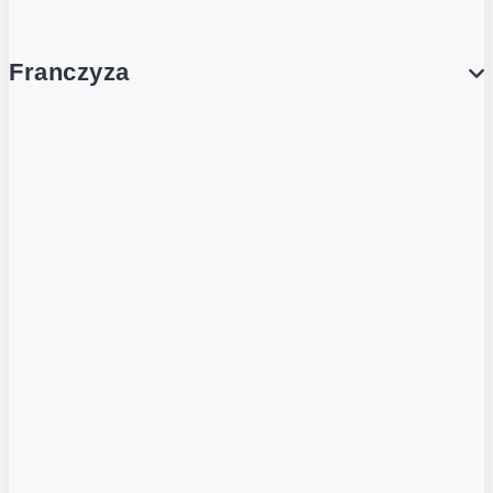
Franczyza
Franczyza
Podcasty
Dla obcokrajowców
Franczyzobiorcy Ambasadorzy
BLOG
Aktualności