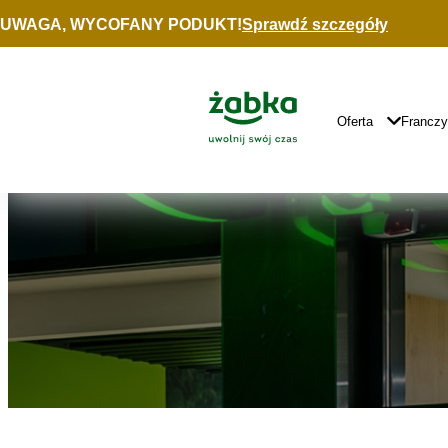
Idź do treści
UWAGA, WYCOFANY PODUKT!
Sprawdź szczegóły
Znajdź
sklep
Główne
Logo
Główna
Oferta
Francz
Nawigacja