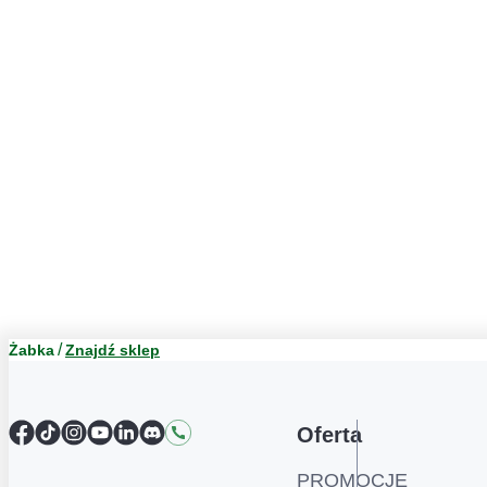
Żabka
Znajdź sklep
Facebook
TikTok
Instagram
YouTube
LinkedIn
Discord
Kontakt
Oferta
PROMOCJE