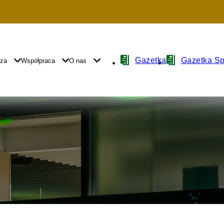
Nawigacja
Gazetka
Gazetka S
yza
Współpraca
O nas
z
ikonami