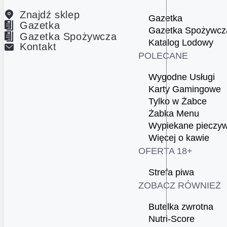
Znajdź sklep
Gazetka
Gazetka
Gazetka Spożywcz
Gazetka Spożywcza
Katalog Lodowy
Kontakt
POLECANE
Wygodne Usługi
Karty Gamingowe
Tylko w Żabce
Żabka Menu
Wypiekane pieczy
Więcej o kawie
OFERTA 18+
Strefa piwa
ZOBACZ RÓWNIEŻ
Butelka zwrotna
Nutri-Score