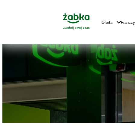
Idź do treści
Znajdź
Główne
sklep
Logo
Główna
Oferta
Francz
Nawigacja