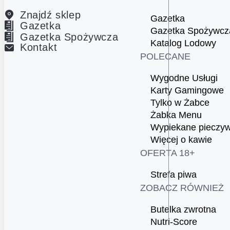
Znajdź sklep
Gazetka
Gazetka
Gazetka Spożywcz
Gazetka Spożywcza
Katalog Lodowy
Kontakt
POLECANE
Wygodne Usługi
Karty Gamingowe
Tylko w Żabce
Żabka Menu
Wypiekane pieczy
Więcej o kawie
OFERTA 18+
Strefa piwa
ZOBACZ RÓWNIEŻ
Butelka zwrotna
Nutri-Score