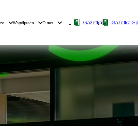
Nawigacja
Gazetka
Gazetka S
yza
Współpraca
O nas
z
ikonami