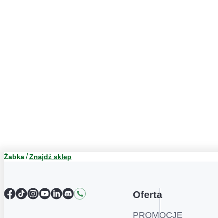
Żabka
Znajdź sklep
Facebook
TikTok
Instagram
YouTube
LinkedIn
Discord
Kontakt
Oferta
PROMOCJE