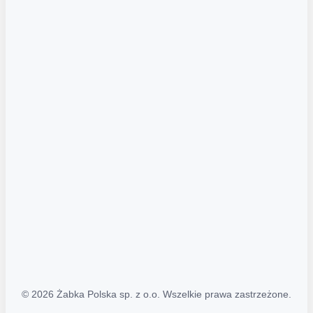
Akcje promocyjne
Regulamin serwisu
Regulamin katalogu alkoholowego
Polityka prywatności
Polityka Transparentności (PL/ENG)
MAPA STRONY
Mapa Strony
© 2026 Żabka Polska sp. z o.o. Wszelkie prawa zastrzeżone.