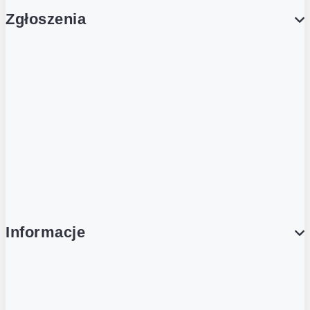
Zgłoszenia
Obsługa Klienta (Zgłoś sprawę)
Platforma Zakupowa Logintrade
Platforma Zakupowa Ariba
Compliance
Informacje
O NAS
O Żabce