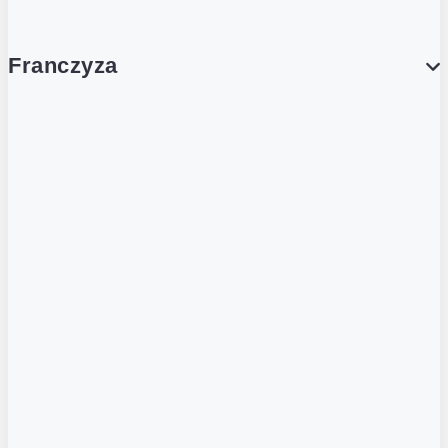
Franczyza
Franczyza
Podcasty
Dla obcokrajowców
Franczyzobiorcy Ambasadorzy
BLOG
Aktualności