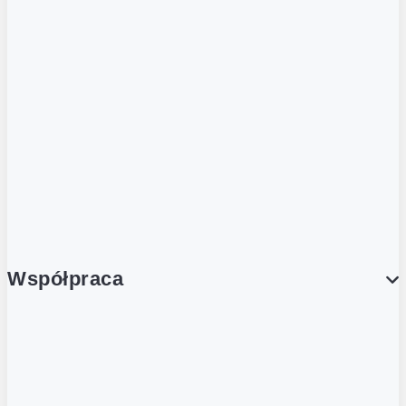
ZOBACZ RÓWNIEŻ
Butelka zwrotna
Nutri-Score
Postaw na zwrot
Porcja Dobrego!
Współpraca
Wynajem lokali
Współpraca handlowa