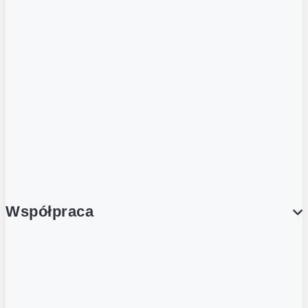
ZOBACZ RÓWNIEŻ
Butelka zwrotna
Nutri-Score
Postaw na zwrot
Porcja Dobrego!
Współpraca
Wynajem lokali
Współpraca handlowa