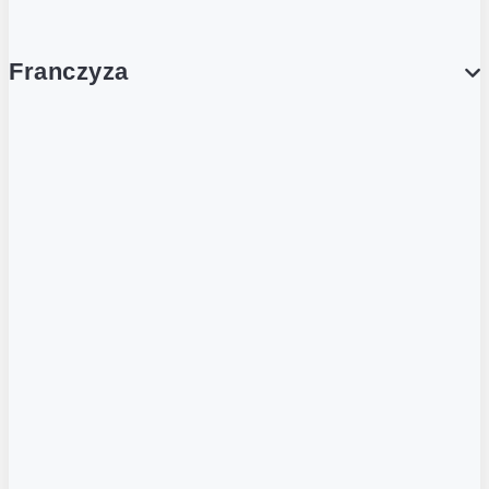
Franczyza
Franczyza
Podcasty
Dla obcokrajowców
Franczyzobiorcy Ambasadorzy
BLOG
Aktualności