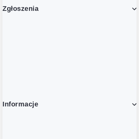
Zgłoszenia
Obsługa Klienta (Zgłoś sprawę)
Platforma Zakupowa Logintrade
Platforma Zakupowa Ariba
Compliance
Informacje
O NAS
O Żabce