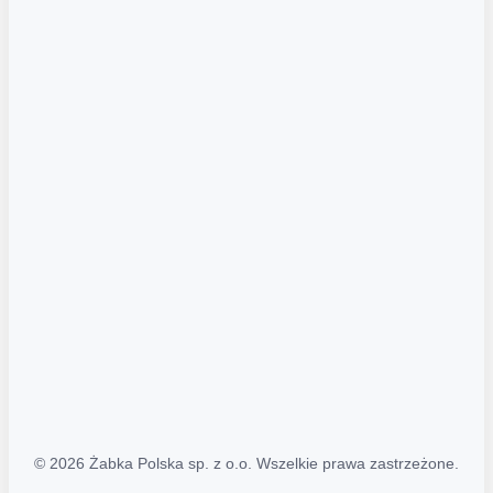
Akcje promocyjne
Regulamin serwisu
Regulamin katalogu alkoholowego
Polityka prywatności
Polityka Transparentności (PL/ENG)
MAPA STRONY
Mapa Strony
© 2026 Żabka Polska sp. z o.o. Wszelkie prawa zastrzeżone.