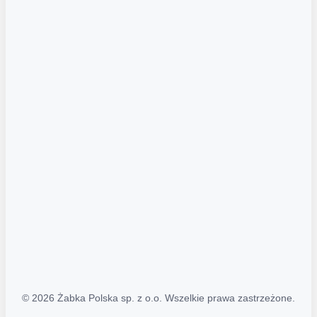
Akcje promocyjne
Regulamin serwisu
Regulamin katalogu alkoholowego
Polityka prywatności
Polityka Transparentności (PL/ENG)
MAPA STRONY
Mapa Strony
© 2026 Żabka Polska sp. z o.o. Wszelkie prawa zastrzeżone.