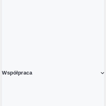
ZOBACZ RÓWNIEŻ
Butelka zwrotna
Nutri-Score
Postaw na zwrot
Porcja Dobrego!
Współpraca
Wynajem lokali
Współpraca handlowa