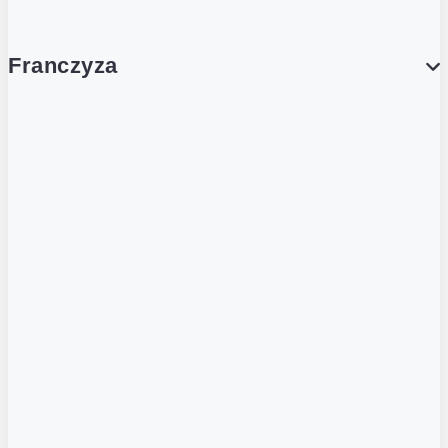
Franczyza
Franczyza
Podcasty
Dla obcokrajowców
Franczyzobiorcy Ambasadorzy
BLOG
Aktualności