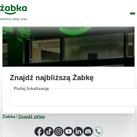
Idź do treści
Główne
Znajdź
Logo
Men
sklep
Znajdź najbliższą Żabkę
Podaj lokalizację
Żabka
Znajdź sklep
Facebook
TikTok
Instagram
YouTube
LinkedIn
Discord
Kontakt