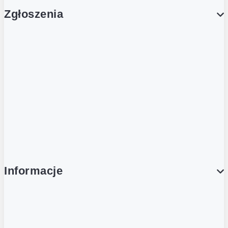
Zgłoszenia
Obsługa Klienta (Zgłoś sprawę)
Platforma Zakupowa Logintrade
Platforma Zakupowa Ariba
Compliance
Informacje
O NAS
O Żabce