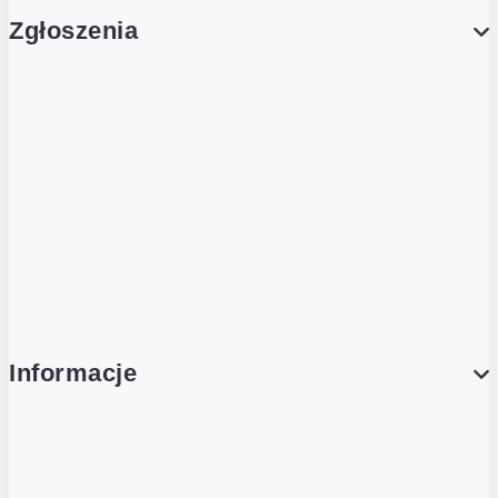
Zgłoszenia
Obsługa Klienta (Zgłoś sprawę)
Platforma Zakupowa Logintrade
Platforma Zakupowa Ariba
Compliance
Informacje
O NAS
O Żabce