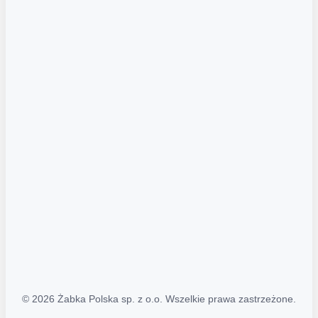
Akcje promocyjne
Regulamin serwisu
Regulamin katalogu alkoholowego
Polityka prywatności
Polityka Transparentności (PL/ENG)
MAPA STRONY
Mapa Strony
© 2026 Żabka Polska sp. z o.o. Wszelkie prawa zastrzeżone.