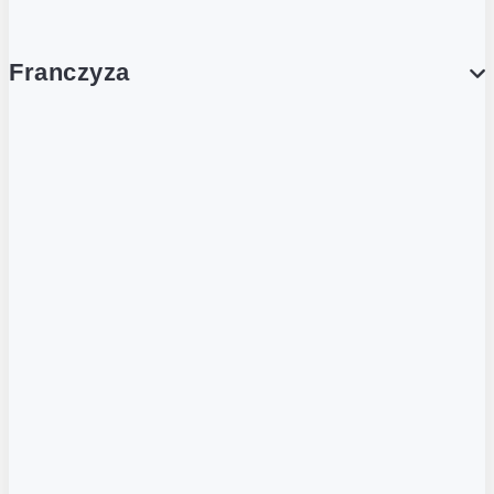
Franczyza
Franczyza
Podcasty
Dla obcokrajowców
Franczyzobiorcy Ambasadorzy
BLOG
Aktualności