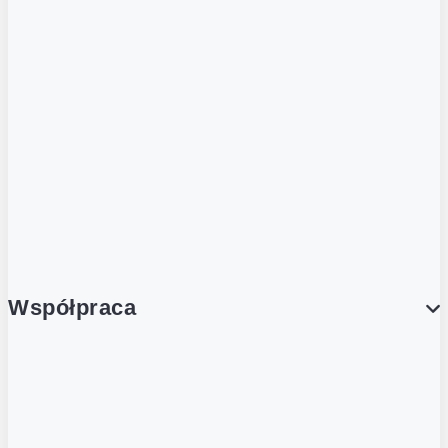
ZOBACZ RÓWNIEŻ
Butelka zwrotna
Nutri-Score
Postaw na zwrot
Porcja Dobrego!
Współpraca
Wynajem lokali
Współpraca handlowa