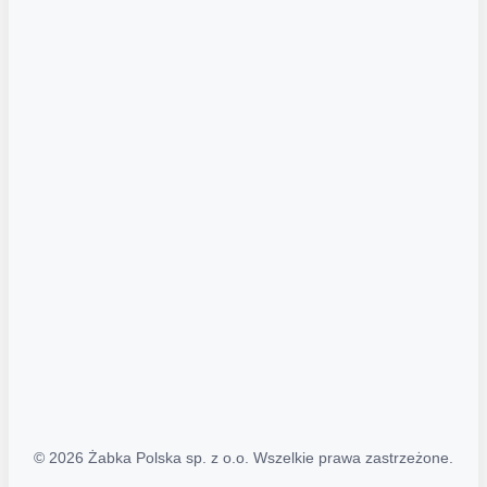
Akcje promocyjne
Regulamin serwisu
Regulamin katalogu alkoholowego
Polityka prywatności
Polityka Transparentności (PL/ENG)
MAPA STRONY
Mapa Strony
© 2026 Żabka Polska sp. z o.o. Wszelkie prawa zastrzeżone.