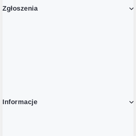
Zgłoszenia
Obsługa Klienta (Zgłoś sprawę)
Platforma Zakupowa Logintrade
Platforma Zakupowa Ariba
Compliance
Informacje
O NAS
O Żabce