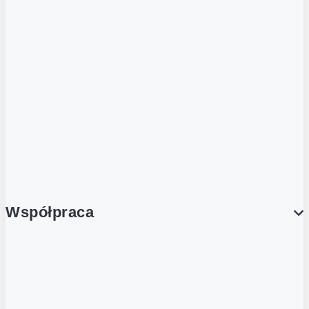
ZOBACZ RÓWNIEŻ
Butelka zwrotna
Nutri-Score
Postaw na zwrot
Porcja Dobrego!
Współpraca
Wynajem lokali
Współpraca handlowa