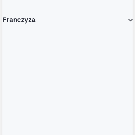
Franczyza
Franczyza
Podcasty
Dla obcokrajowców
Franczyzobiorcy Ambasadorzy
BLOG
Aktualności