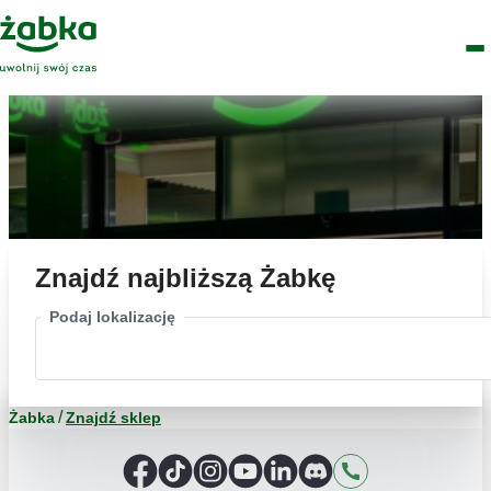
Idź do treści
Główne
Znajdź
Logo
Men
sklep
Znajdź najbliższą Żabkę
Podaj lokalizację
Żabka
Znajdź sklep
Facebook
TikTok
Instagram
YouTube
LinkedIn
Discord
Kontakt