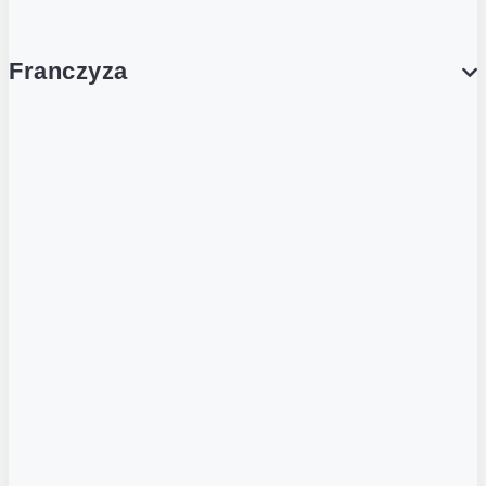
Franczyza
Franczyza
Podcasty
Dla obcokrajowców
Franczyzobiorcy Ambasadorzy
BLOG
Aktualności