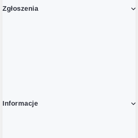
Zgłoszenia
Obsługa Klienta (Zgłoś sprawę)
Platforma Zakupowa Logintrade
Platforma Zakupowa Ariba
Compliance
Informacje
O NAS
O Żabce