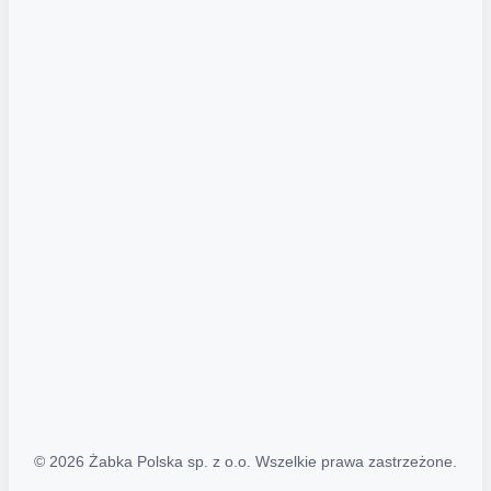
Akcje promocyjne
Regulamin serwisu
Regulamin katalogu alkoholowego
Polityka prywatności
Polityka Transparentności (PL/ENG)
MAPA STRONY
Mapa Strony
© 2026 Żabka Polska sp. z o.o. Wszelkie prawa zastrzeżone.