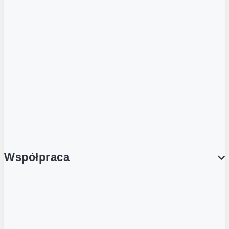
ZOBACZ RÓWNIEŻ
Butelka zwrotna
Nutri-Score
Postaw na zwrot
Porcja Dobrego!
Współpraca
Wynajem lokali
Współpraca handlowa