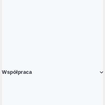
ZOBACZ RÓWNIEŻ
Butelka zwrotna
Nutri-Score
Postaw na zwrot
Porcja Dobrego!
Współpraca
Wynajem lokali
Współpraca handlowa