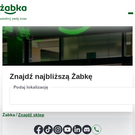
Idź do treści
Główne
Znajdź
Logo
Men
sklep
Znajdź najbliższą Żabkę
Podaj lokalizację
Żabka
Znajdź sklep
Facebook
TikTok
Instagram
YouTube
LinkedIn
Discord
Kontakt