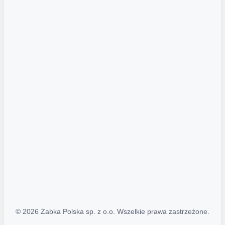
Akcje promocyjne
Regulamin serwisu
Regulamin katalogu alkoholowego
Polityka prywatności
Polityka Transparentności (PL/ENG)
MAPA STRONY
Mapa Strony
© 2026 Żabka Polska sp. z o.o. Wszelkie prawa zastrzeżone.