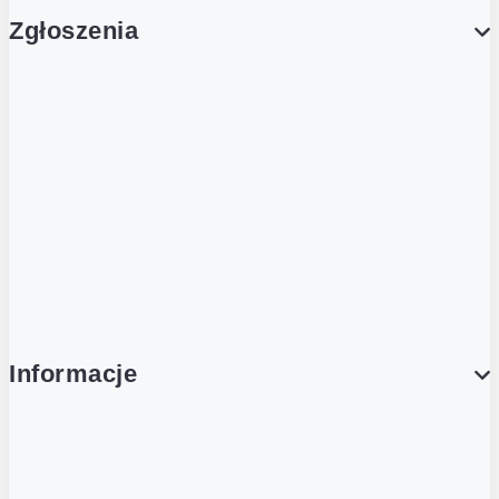
Zgłoszenia
Obsługa Klienta (Zgłoś sprawę)
Platforma Zakupowa Logintrade
Platforma Zakupowa Ariba
Compliance
Informacje
O NAS
O Żabce