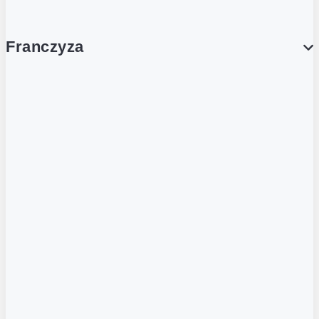
Franczyza
Franczyza
Podcasty
Dla obcokrajowców
Franczyzobiorcy Ambasadorzy
BLOG
Aktualności