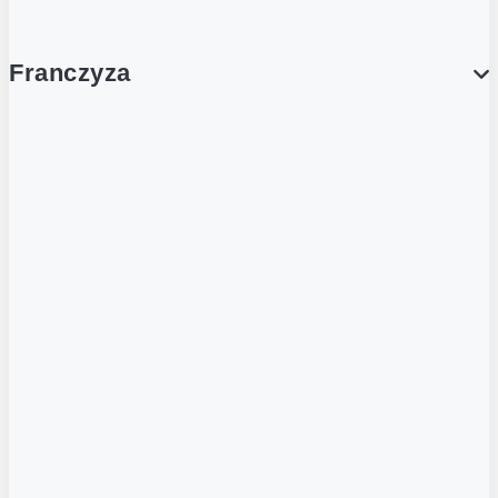
Franczyza
Franczyza
Podcasty
Dla obcokrajowców
Franczyzobiorcy Ambasadorzy
BLOG
Aktualności