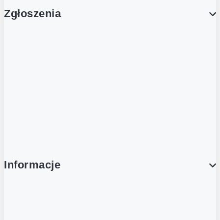
Zgłoszenia
Obsługa Klienta (Zgłoś sprawę)
Platforma Zakupowa Logintrade
Platforma Zakupowa Ariba
Compliance
Informacje
O NAS
O Żabce