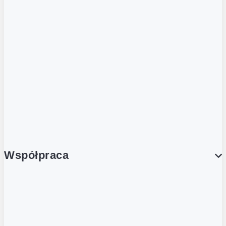
ZOBACZ RÓWNIEŻ
Butelka zwrotna
Nutri-Score
Postaw na zwrot
Porcja Dobrego!
Współpraca
Wynajem lokali
Współpraca handlowa