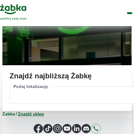
Idź do treści
Główne
Znajdź
Logo
Men
sklep
Znajdź najbliższą Żabkę
Podaj lokalizację
Żabka
Znajdź sklep
Facebook
TikTok
Instagram
YouTube
LinkedIn
Discord
Kontakt