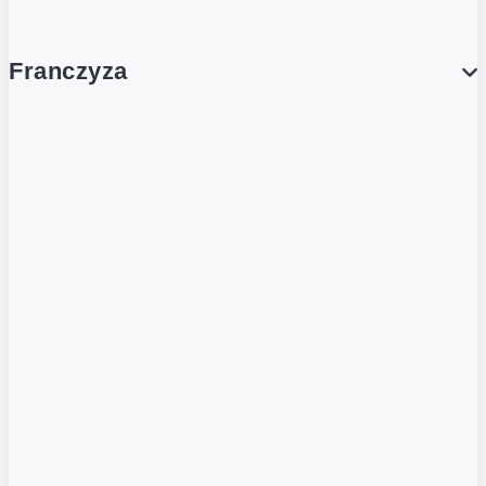
Franczyza
Franczyza
Podcasty
Dla obcokrajowców
Franczyzobiorcy Ambasadorzy
BLOG
Aktualności