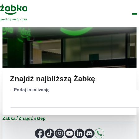
Idź do treści
Główne
Znajdź
Logo
Men
sklep
Znajdź najbliższą Żabkę
Podaj lokalizację
Żabka
Znajdź sklep
Facebook
TikTok
Instagram
YouTube
LinkedIn
Discord
Kontakt