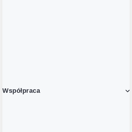
ZOBACZ RÓWNIEŻ
Butelka zwrotna
Nutri-Score
Postaw na zwrot
Porcja Dobrego!
Współpraca
Wynajem lokali
Współpraca handlowa