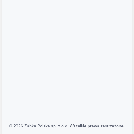
Akcje promocyjne
Regulamin serwisu
Regulamin katalogu alkoholowego
Polityka prywatności
Polityka Transparentności (PL/ENG)
MAPA STRONY
Mapa Strony
© 2026 Żabka Polska sp. z o.o. Wszelkie prawa zastrzeżone.