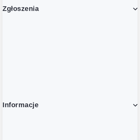
Zgłoszenia
Obsługa Klienta (Zgłoś sprawę)
Platforma Zakupowa Logintrade
Platforma Zakupowa Ariba
Compliance
Informacje
O NAS
O Żabce