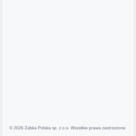
Akcje promocyjne
Regulamin serwisu
Regulamin katalogu alkoholowego
Polityka prywatności
Polityka Transparentności (PL/ENG)
MAPA STRONY
Mapa Strony
© 2026 Żabka Polska sp. z o.o. Wszelkie prawa zastrzeżone.