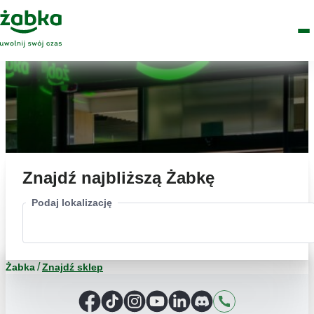
Idź do treści
Główne
Znajdź
Logo
Men
sklep
Znajdź najbliższą Żabkę
Podaj lokalizację
Żabka
Znajdź sklep
Facebook
TikTok
Instagram
YouTube
LinkedIn
Discord
Kontakt