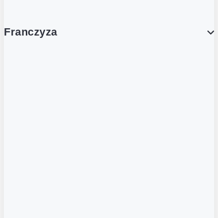
Franczyza
Franczyza
Podcasty
Dla obcokrajowców
Franczyzobiorcy Ambasadorzy
BLOG
Aktualności