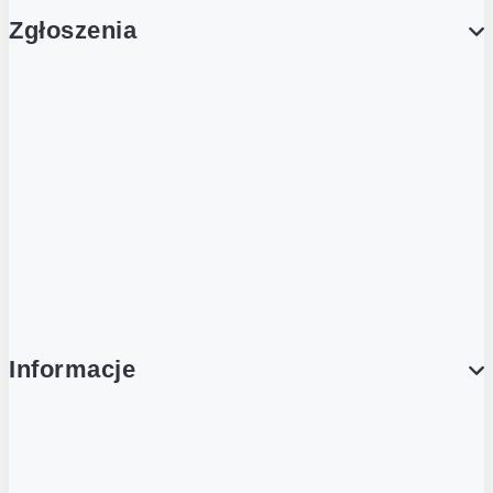
Zgłoszenia
Obsługa Klienta (Zgłoś sprawę)
Platforma Zakupowa Logintrade
Platforma Zakupowa Ariba
Compliance
Informacje
O NAS
O Żabce