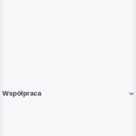
ZOBACZ RÓWNIEŻ
Butelka zwrotna
Nutri-Score
Postaw na zwrot
Porcja Dobrego!
Współpraca
Wynajem lokali
Współpraca handlowa