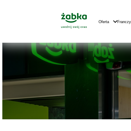
Idź do treści
Znajdź
Główne
sklep
Logo
Główna
Oferta
Francz
Nawigacja