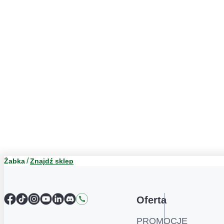
Żabka
Znajdź sklep
Facebook
TikTok
Instagram
YouTube
LinkedIn
Discord
Kontakt
Oferta
PROMOCJE