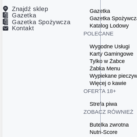
Znajdź sklep
Gazetka
Gazetka
Gazetka Spożywcz
Gazetka Spożywcza
Katalog Lodowy
Kontakt
POLECANE
Wygodne Usługi
Karty Gamingowe
Tylko w Żabce
Żabka Menu
Wypiekane pieczy
Więcej o kawie
OFERTA 18+
Strefa piwa
ZOBACZ RÓWNIEŻ
Butelka zwrotna
Nutri-Score