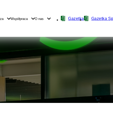
Nawigacja
Gazetka
Gazetka S
yza
Współpraca
O nas
z
ikonami