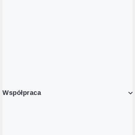
ZOBACZ RÓWNIEŻ
Butelka zwrotna
Nutri-Score
Postaw na zwrot
Porcja Dobrego!
Współpraca
Wynajem lokali
Współpraca handlowa