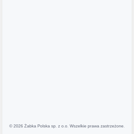
Akcje promocyjne
Regulamin serwisu
Regulamin katalogu alkoholowego
Polityka prywatności
Polityka Transparentności (PL/ENG)
MAPA STRONY
Mapa Strony
© 2026 Żabka Polska sp. z o.o. Wszelkie prawa zastrzeżone.