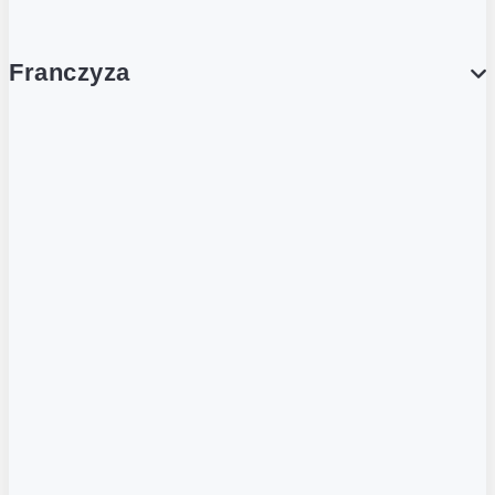
Franczyza
Franczyza
Podcasty
Dla obcokrajowców
Franczyzobiorcy Ambasadorzy
BLOG
Aktualności