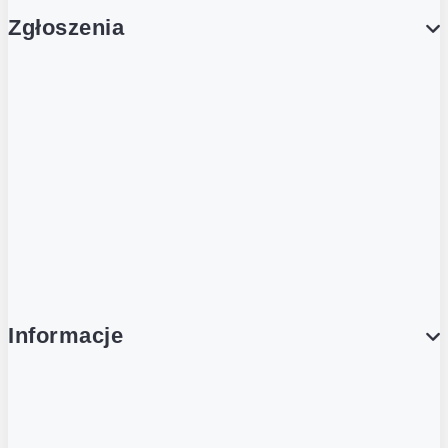
Zgłoszenia
Obsługa Klienta (Zgłoś sprawę)
Platforma Zakupowa Logintrade
Platforma Zakupowa Ariba
Compliance
Informacje
O NAS
O Żabce