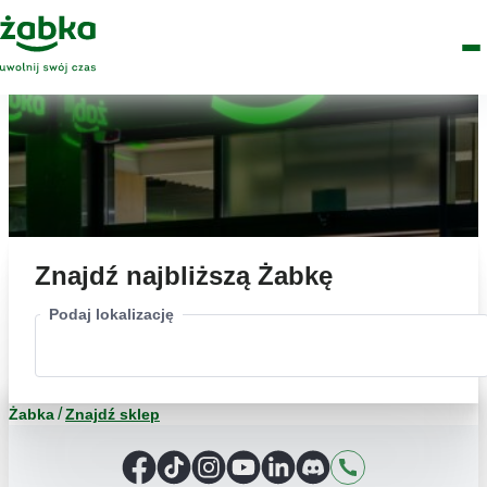
Idź do treści
Główne
Znajdź
Logo
Men
sklep
Znajdź najbliższą Żabkę
Podaj lokalizację
Żabka
Znajdź sklep
Facebook
TikTok
Instagram
YouTube
LinkedIn
Discord
Kontakt