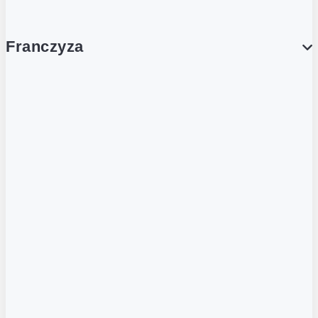
Franczyza
Franczyza
Podcasty
Dla obcokrajowców
Franczyzobiorcy Ambasadorzy
BLOG
Aktualności