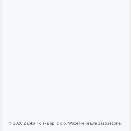
Akcje promocyjne
Regulamin serwisu
Regulamin katalogu alkoholowego
Polityka prywatności
Polityka Transparentności (PL/ENG)
MAPA STRONY
Mapa Strony
© 2026 Żabka Polska sp. z o.o. Wszelkie prawa zastrzeżone.