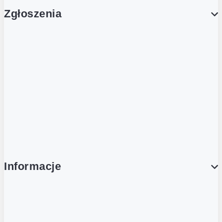
Zgłoszenia
Obsługa Klienta (Zgłoś sprawę)
Platforma Zakupowa Logintrade
Platforma Zakupowa Ariba
Compliance
Informacje
O NAS
O Żabce