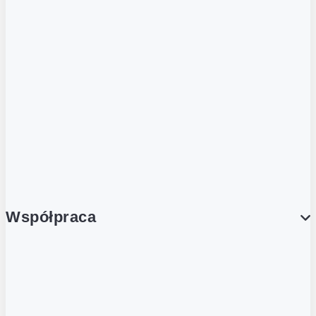
ZOBACZ RÓWNIEŻ
Butelka zwrotna
Nutri-Score
Postaw na zwrot
Porcja Dobrego!
Współpraca
Wynajem lokali
Współpraca handlowa