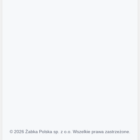
Akcje promocyjne
Regulamin serwisu
Regulamin katalogu alkoholowego
Polityka prywatności
Polityka Transparentności (PL/ENG)
MAPA STRONY
Mapa Strony
© 2026 Żabka Polska sp. z o.o. Wszelkie prawa zastrzeżone.