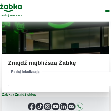
Idź do treści
Główne
Znajdź
Logo
Men
sklep
Znajdź najbliższą Żabkę
Podaj lokalizację
Żabka
Znajdź sklep
Facebook
TikTok
Instagram
YouTube
LinkedIn
Discord
Kontakt