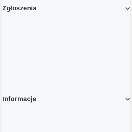
Zgłoszenia
Obsługa Klienta (Zgłoś sprawę)
Platforma Zakupowa Logintrade
Platforma Zakupowa Ariba
Compliance
Informacje
O NAS
O Żabce