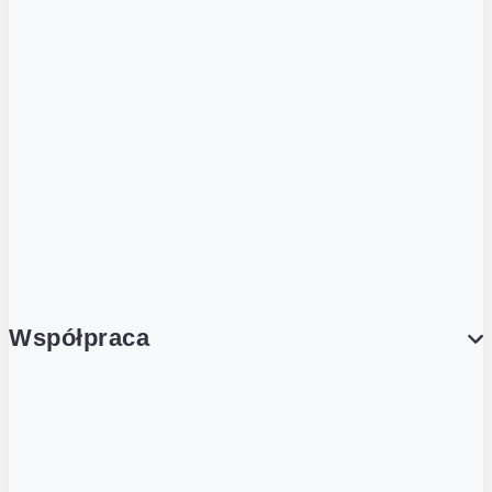
ZOBACZ RÓWNIEŻ
Butelka zwrotna
Nutri-Score
Postaw na zwrot
Porcja Dobrego!
Współpraca
Wynajem lokali
Współpraca handlowa