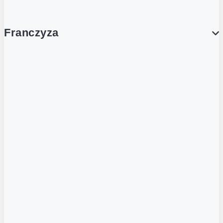
Franczyza
Franczyza
Podcasty
Dla obcokrajowców
Franczyzobiorcy Ambasadorzy
BLOG
Aktualności