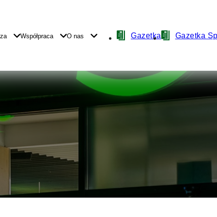
Nawigacja
Gazetka
Gazetka S
yza
Współpraca
O nas
z
ikonami