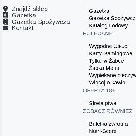
Znajdź sklep
Gazetka
Gazetka
Gazetka Spożywcz
Gazetka Spożywcza
Katalog Lodowy
Kontakt
POLECANE
Wygodne Usługi
Karty Gamingowe
Tylko w Żabce
Żabka Menu
Wypiekane pieczy
Więcej o kawie
OFERTA 18+
Strefa piwa
ZOBACZ RÓWNIEŻ
Butelka zwrotna
Nutri-Score