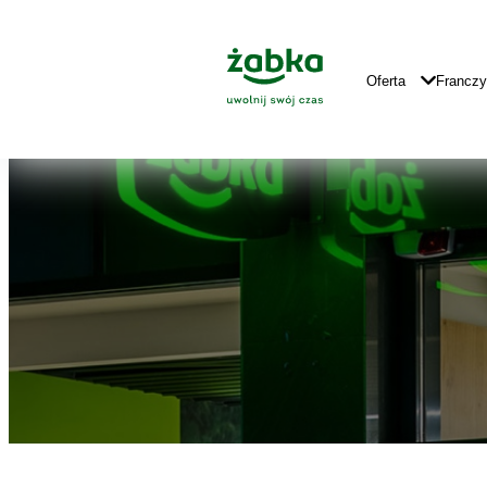
Idź do treści
Znajdź
Główne
sklep
Logo
Główna
Oferta
Francz
Nawigacja