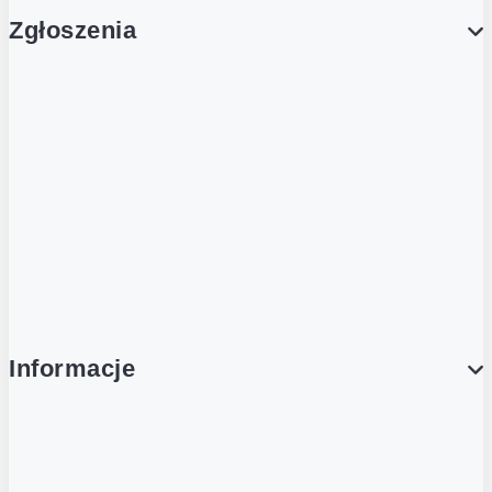
Zgłoszenia
Obsługa Klienta (Zgłoś sprawę)
Platforma Zakupowa Logintrade
Platforma Zakupowa Ariba
Compliance
Informacje
O NAS
O Żabce