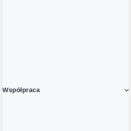
ZOBACZ RÓWNIEŻ
Butelka zwrotna
Nutri-Score
Postaw na zwrot
Porcja Dobrego!
Współpraca
Wynajem lokali
Współpraca handlowa