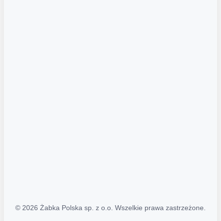
Akcje promocyjne
Regulamin serwisu
Regulamin katalogu alkoholowego
Polityka prywatności
Polityka Transparentności (PL/ENG)
MAPA STRONY
Mapa Strony
© 2026 Żabka Polska sp. z o.o. Wszelkie prawa zastrzeżone.