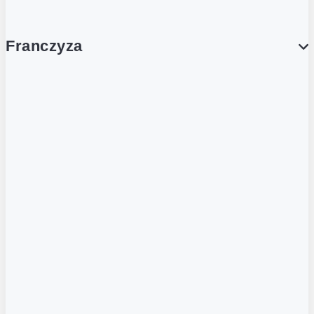
Franczyza
Franczyza
Podcasty
Dla obcokrajowców
Franczyzobiorcy Ambasadorzy
BLOG
Aktualności