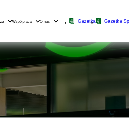
Nawigacja
Gazetka
Gazetka S
yza
Współpraca
O nas
z
ikonami