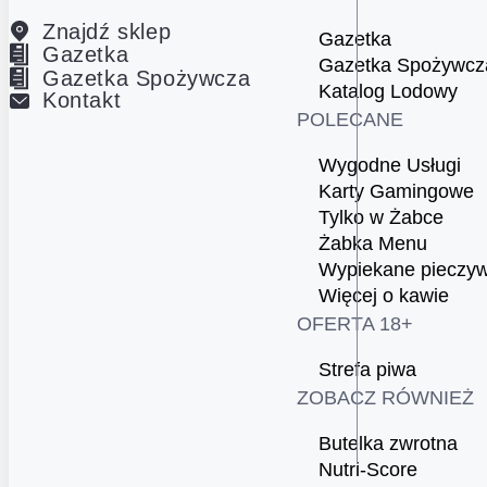
Znajdź sklep
Gazetka
Gazetka
Gazetka Spożywcz
Gazetka Spożywcza
Katalog Lodowy
Kontakt
POLECANE
Wygodne Usługi
Karty Gamingowe
Tylko w Żabce
Żabka Menu
Wypiekane pieczy
Więcej o kawie
OFERTA 18+
Strefa piwa
ZOBACZ RÓWNIEŻ
Butelka zwrotna
Nutri-Score