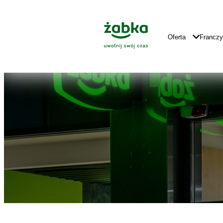
Idź do treści
Znajdź
Główne
sklep
Logo
Główna
Oferta
Francz
Nawigacja