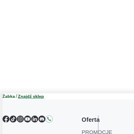
Żabka
Znajdź sklep
Facebook
TikTok
Instagram
YouTube
LinkedIn
Discord
Kontakt
Oferta
PROMOCJE