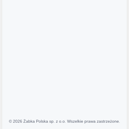
Akcje promocyjne
Regulamin serwisu
Regulamin katalogu alkoholowego
Polityka prywatności
Polityka Transparentności (PL/ENG)
MAPA STRONY
Mapa Strony
© 2026 Żabka Polska sp. z o.o. Wszelkie prawa zastrzeżone.