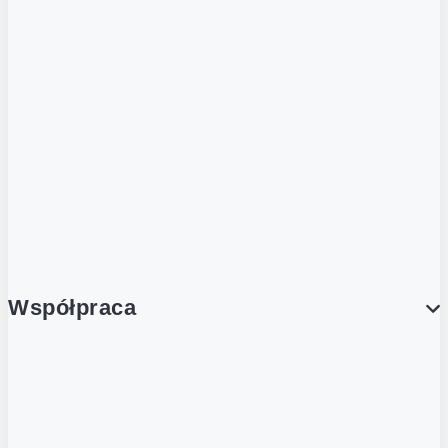
ZOBACZ RÓWNIEŻ
Butelka zwrotna
Nutri-Score
Postaw na zwrot
Porcja Dobrego!
Współpraca
Wynajem lokali
Współpraca handlowa