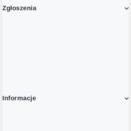
Zgłoszenia
Obsługa Klienta (Zgłoś sprawę)
Platforma Zakupowa Logintrade
Platforma Zakupowa Ariba
Compliance
Informacje
O NAS
O Żabce