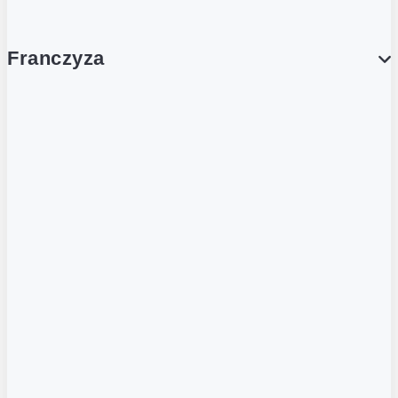
Franczyza
Franczyza
Podcasty
Dla obcokrajowców
Franczyzobiorcy Ambasadorzy
BLOG
Aktualności