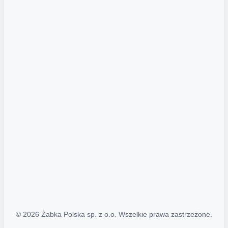
Akcje promocyjne
Regulamin serwisu
Regulamin katalogu alkoholowego
Polityka prywatności
Polityka Transparentności (PL/ENG)
MAPA STRONY
Mapa Strony
© 2026 Żabka Polska sp. z o.o. Wszelkie prawa zastrzeżone.