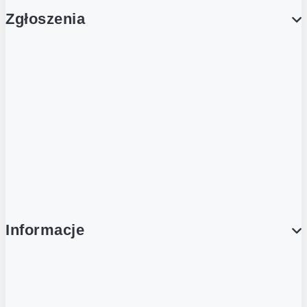
Zgłoszenia
Obsługa Klienta (Zgłoś sprawę)
Platforma Zakupowa Logintrade
Platforma Zakupowa Ariba
Compliance
Informacje
O NAS
O Żabce