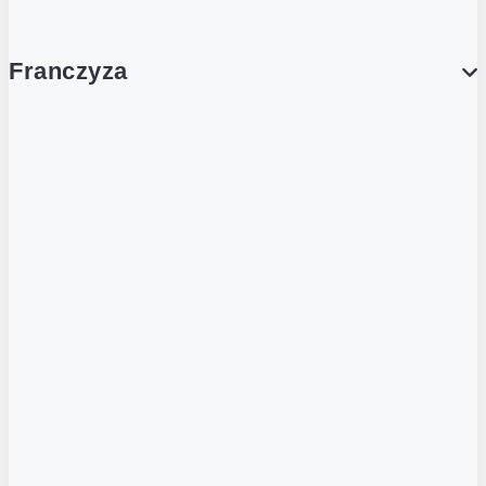
Franczyza
Franczyza
Podcasty
Dla obcokrajowców
Franczyzobiorcy Ambasadorzy
BLOG
Aktualności