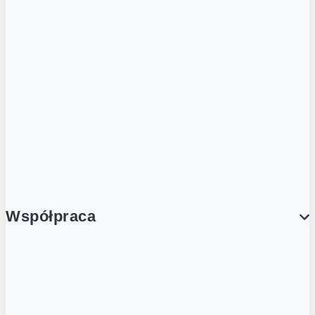
ZOBACZ RÓWNIEŻ
Butelka zwrotna
Nutri-Score
Postaw na zwrot
Porcja Dobrego!
Współpraca
Wynajem lokali
Współpraca handlowa