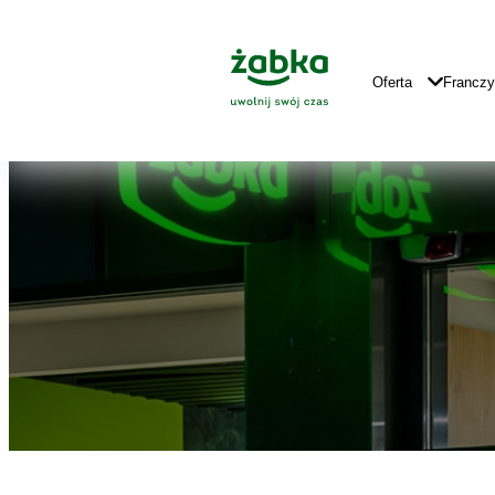
Idź do treści
Znajdź
Główne
sklep
Logo
Główna
Oferta
Francz
Nawigacja