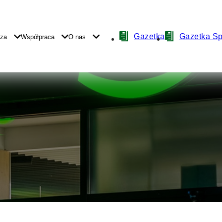
Nawigacja
Gazetka
Gazetka S
yza
Współpraca
O nas
z
ikonami