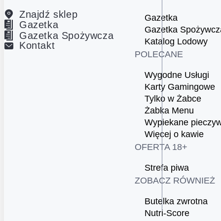
Znajdź sklep
Gazetka
Gazetka
Gazetka Spożywcz
Gazetka Spożywcza
Katalog Lodowy
Kontakt
POLECANE
Wygodne Usługi
Karty Gamingowe
Tylko w Żabce
Żabka Menu
Wypiekane pieczy
Więcej o kawie
OFERTA 18+
Strefa piwa
ZOBACZ RÓWNIEŻ
Butelka zwrotna
Nutri-Score