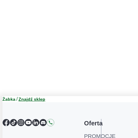
Żabka
Znajdź sklep
Facebook
TikTok
Instagram
YouTube
LinkedIn
Discord
Kontakt
Oferta
PROMOCJE