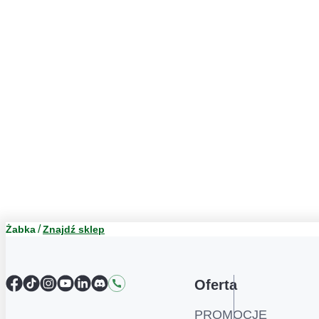
Żabka
Znajdź sklep
Facebook
TikTok
Instagram
YouTube
LinkedIn
Discord
Kontakt
Oferta
PROMOCJE