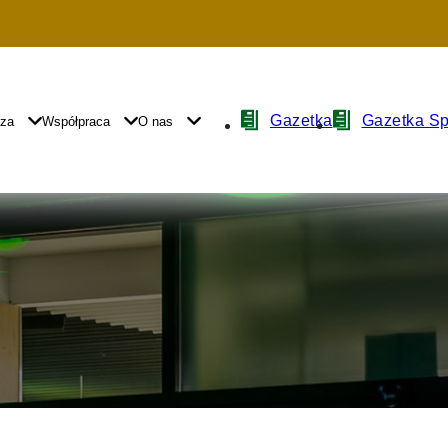
Nawigacja
Gazetka
Gazetka S
yza
Współpraca
O nas
z
ikonami