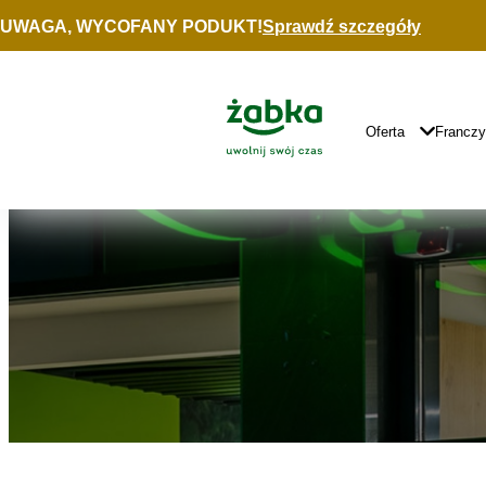
Idź do treści
UWAGA, WYCOFANY PODUKT!
Sprawdź szczegóły
Znajdź
sklep
Główne
Logo
Główna
Oferta
Francz
Nawigacja