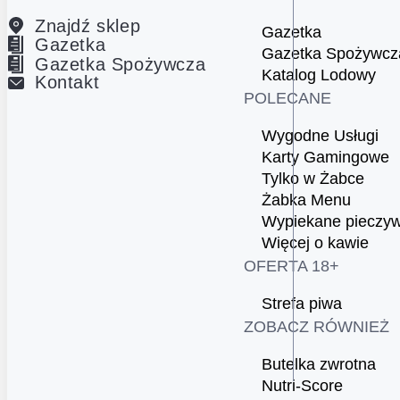
Znajdź sklep
Gazetka
Gazetka
Gazetka Spożywcz
Gazetka Spożywcza
Katalog Lodowy
Kontakt
POLECANE
Wygodne Usługi
Karty Gamingowe
Tylko w Żabce
Żabka Menu
Wypiekane pieczy
Więcej o kawie
OFERTA 18+
Strefa piwa
ZOBACZ RÓWNIEŻ
Butelka zwrotna
Nutri-Score