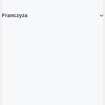
Franczyza
Franczyza
Podcasty
Dla obcokrajowców
Franczyzobiorcy Ambasadorzy
BLOG
Aktualności