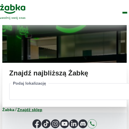
Idź do treści
Główne
Znajdź
Logo
Men
sklep
Znajdź najbliższą Żabkę
Podaj lokalizację
Żabka
Znajdź sklep
Facebook
TikTok
Instagram
YouTube
LinkedIn
Discord
Kontakt