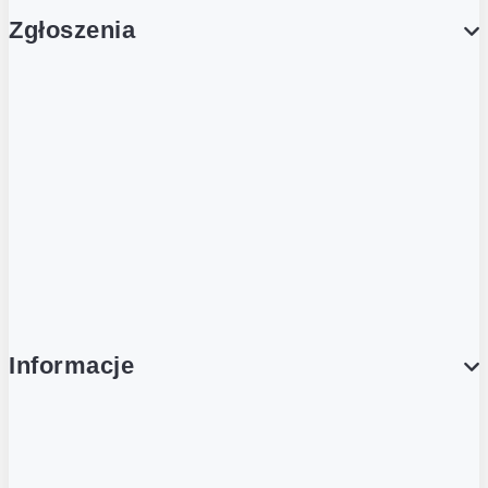
Zgłoszenia
Obsługa Klienta (Zgłoś sprawę)
Platforma Zakupowa Logintrade
Platforma Zakupowa Ariba
Compliance
Informacje
O NAS
O Żabce