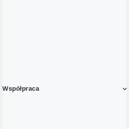
ZOBACZ RÓWNIEŻ
Butelka zwrotna
Nutri-Score
Postaw na zwrot
Porcja Dobrego!
Współpraca
Wynajem lokali
Współpraca handlowa