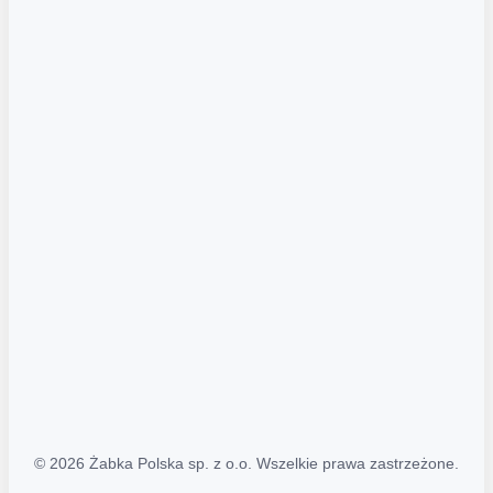
Akcje promocyjne
Regulamin serwisu
Regulamin katalogu alkoholowego
Polityka prywatności
Polityka Transparentności (PL/ENG)
MAPA STRONY
Mapa Strony
© 2026 Żabka Polska sp. z o.o. Wszelkie prawa zastrzeżone.