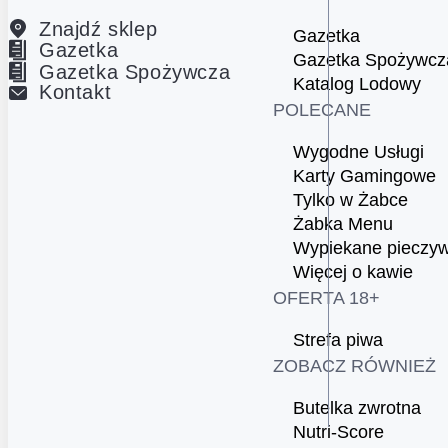
Znajdź sklep
Gazetka
Gazetka
Gazetka Spożywcz
Gazetka Spożywcza
Katalog Lodowy
Kontakt
POLECANE
Wygodne Usługi
Karty Gamingowe
Tylko w Żabce
Żabka Menu
Wypiekane pieczy
Więcej o kawie
OFERTA 18+
Strefa piwa
ZOBACZ RÓWNIEŻ
Butelka zwrotna
Nutri-Score