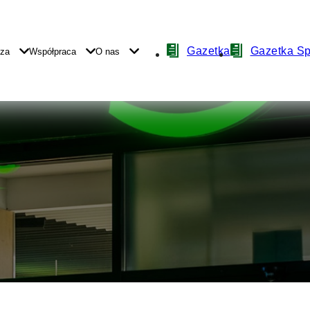
Nawigacja
Gazetka
Gazetka S
yza
Współpraca
O nas
z
ikonami