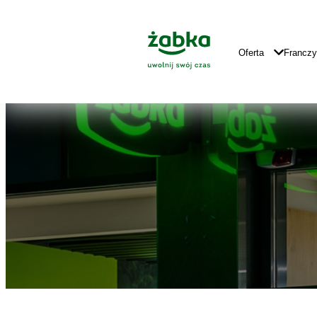
Idź do treści
Znajdź
Główne
sklep
Logo
Główna
Oferta
Francz
Nawigacja