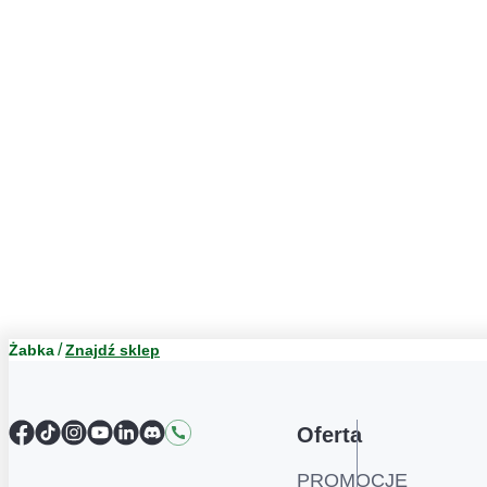
Żabka
Znajdź sklep
Facebook
TikTok
Instagram
YouTube
LinkedIn
Discord
Kontakt
Oferta
PROMOCJE