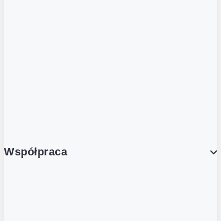
ZOBACZ RÓWNIEŻ
Butelka zwrotna
Nutri-Score
Postaw na zwrot
Porcja Dobrego!
Współpraca
Wynajem lokali
Współpraca handlowa