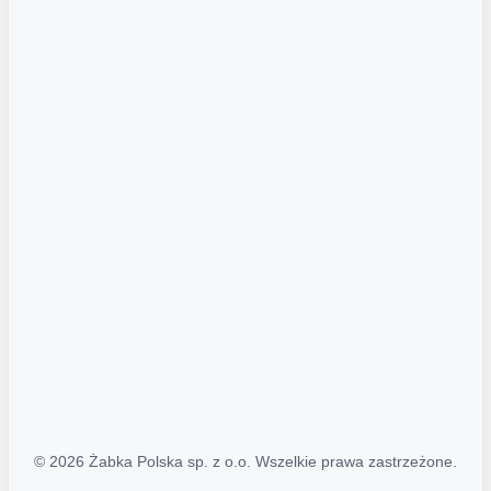
Akcje promocyjne
Regulamin serwisu
Regulamin katalogu alkoholowego
Polityka prywatności
Polityka Transparentności (PL/ENG)
MAPA STRONY
Mapa Strony
© 2026 Żabka Polska sp. z o.o. Wszelkie prawa zastrzeżone.