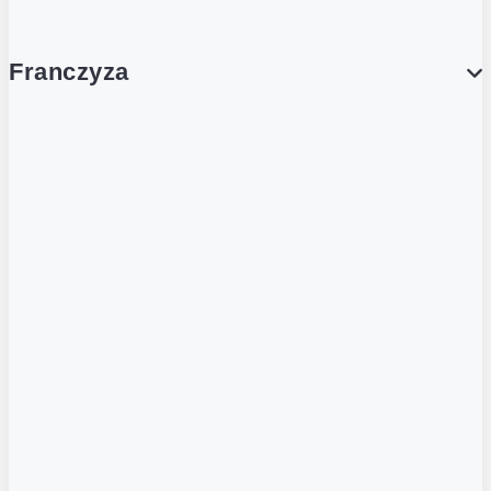
Franczyza
Franczyza
Podcasty
Dla obcokrajowców
Franczyzobiorcy Ambasadorzy
BLOG
Aktualności