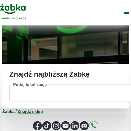
Idź do treści
Główne
Znajdź
Logo
Men
sklep
Znajdź najbliższą Żabkę
Podaj lokalizację
Żabka
Znajdź sklep
Facebook
TikTok
Instagram
YouTube
LinkedIn
Discord
Kontakt