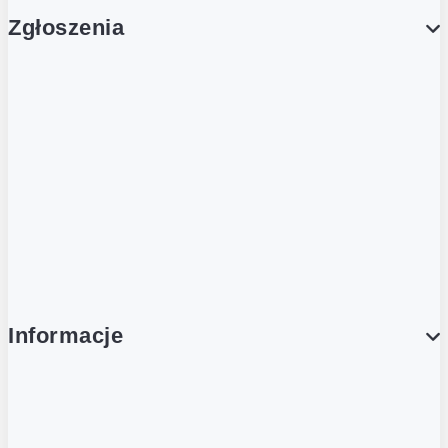
Zgłoszenia
Obsługa Klienta (Zgłoś sprawę)
Platforma Zakupowa Logintrade
Platforma Zakupowa Ariba
Compliance
Informacje
O NAS
O Żabce