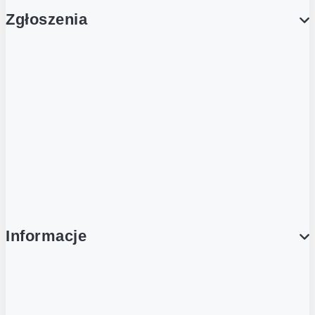
Zgłoszenia
Obsługa Klienta (Zgłoś sprawę)
Platforma Zakupowa Logintrade
Platforma Zakupowa Ariba
Compliance
Informacje
O NAS
O Żabce