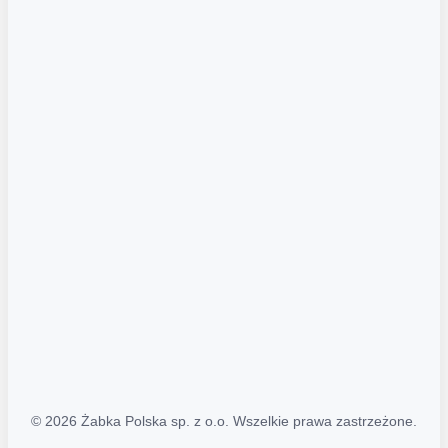
Akcje promocyjne
Regulamin serwisu
Regulamin katalogu alkoholowego
Polityka prywatności
Polityka Transparentności (PL/ENG)
MAPA STRONY
Mapa Strony
© 2026 Żabka Polska sp. z o.o. Wszelkie prawa zastrzeżone.