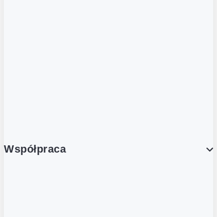
ZOBACZ RÓWNIEŻ
Butelka zwrotna
Nutri-Score
Postaw na zwrot
Porcja Dobrego!
Współpraca
Wynajem lokali
Współpraca handlowa