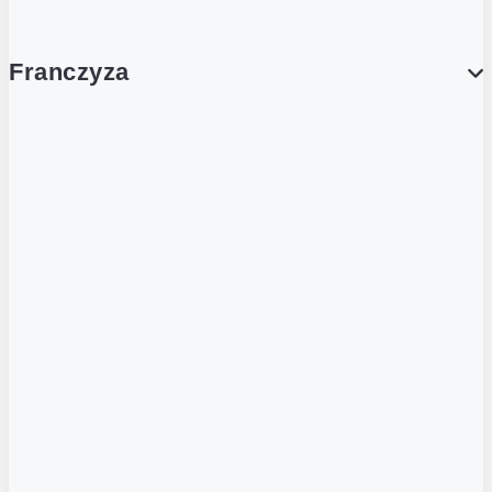
Franczyza
Franczyza
Podcasty
Dla obcokrajowców
Franczyzobiorcy Ambasadorzy
BLOG
Aktualności