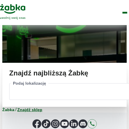
Idź do treści
Główne
Znajdź
Logo
Men
sklep
Znajdź najbliższą Żabkę
Podaj lokalizację
Żabka
Znajdź sklep
Facebook
TikTok
Instagram
YouTube
LinkedIn
Discord
Kontakt