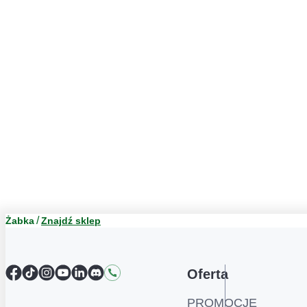
Żabka
Znajdź sklep
Facebook
TikTok
Instagram
YouTube
LinkedIn
Discord
Kontakt
Oferta
PROMOCJE