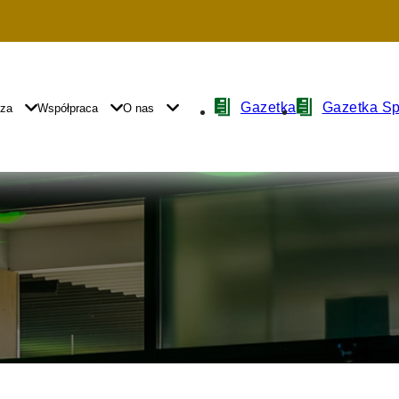
Nawigacja
Gazetka
Gazetka S
yza
Współpraca
O nas
z
ikonami