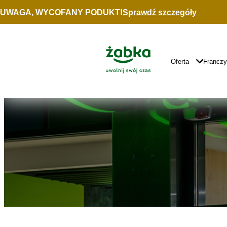
Idź do treści
UWAGA, WYCOFANY PODUKT!
Sprawdź szczegóły
Znajdź
sklep
Główne
Logo
Główna
Oferta
Francz
Nawigacja