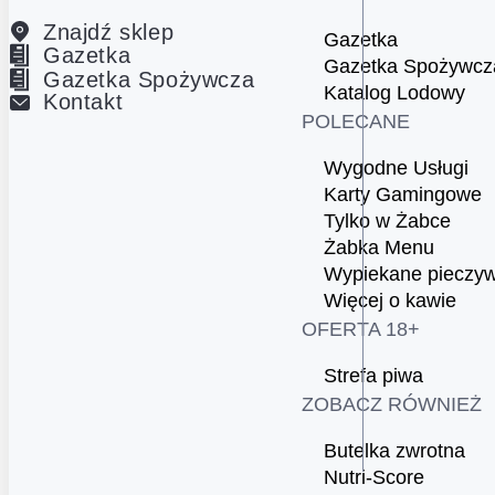
Znajdź sklep
Gazetka
Gazetka
Gazetka Spożywcz
Gazetka Spożywcza
Katalog Lodowy
Kontakt
POLECANE
Wygodne Usługi
Karty Gamingowe
Tylko w Żabce
Żabka Menu
Wypiekane pieczy
Więcej o kawie
OFERTA 18+
Strefa piwa
ZOBACZ RÓWNIEŻ
Butelka zwrotna
Nutri-Score