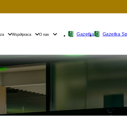
Nawigacja
Gazetka
Gazetka S
yza
Współpraca
O nas
z
ikonami