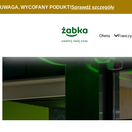
Idź do treści
UWAGA, WYCOFANY PODUKT!
Sprawdź szczegóły
Znajdź
sklep
Główne
Logo
Główna
Oferta
Francz
Nawigacja