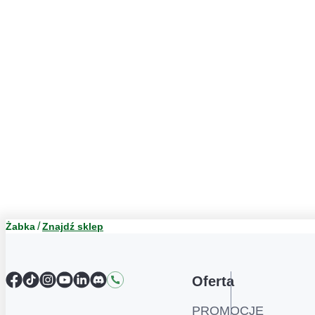
Żabka
Znajdź sklep
Facebook
TikTok
Instagram
YouTube
LinkedIn
Discord
Kontakt
Oferta
PROMOCJE