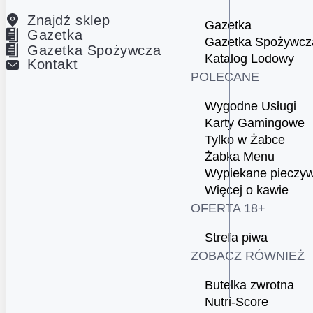
Znajdź sklep
Gazetka
Gazetka
Gazetka Spożywcz
Gazetka Spożywcza
Katalog Lodowy
Kontakt
POLECANE
Wygodne Usługi
Karty Gamingowe
Tylko w Żabce
Żabka Menu
Wypiekane pieczy
Więcej o kawie
OFERTA 18+
Strefa piwa
ZOBACZ RÓWNIEŻ
Butelka zwrotna
Nutri-Score