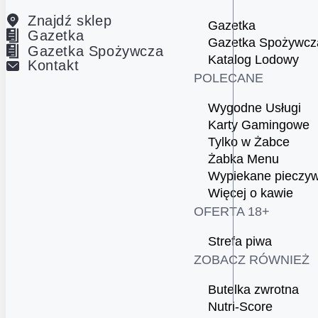
Znajdź sklep
Gazetka
Gazetka
Gazetka Spożywcz
Gazetka Spożywcza
Katalog Lodowy
Kontakt
POLECANE
Wygodne Usługi
Karty Gamingowe
Tylko w Żabce
Żabka Menu
Wypiekane pieczy
Więcej o kawie
OFERTA 18+
Strefa piwa
ZOBACZ RÓWNIEŻ
Butelka zwrotna
Nutri-Score