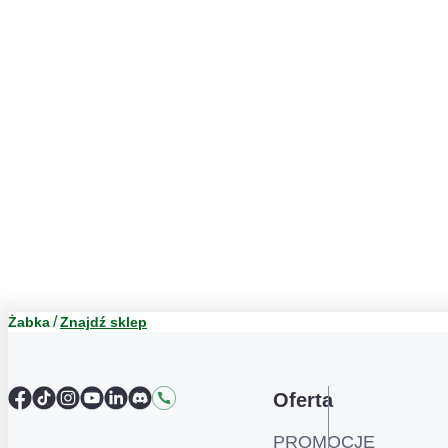
Żabka
Znajdź sklep
Facebook
TikTok
Instagram
YouTube
LinkedIn
Discord
Kontakt
Oferta
PROMOCJE