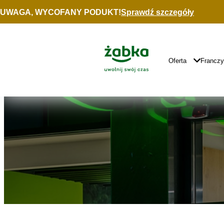
Idź do treści
UWAGA, WYCOFANY PODUKT!
Sprawdź szczegóły
Znajdź
sklep
Główne
Logo
Główna
Oferta
Francz
Nawigacja