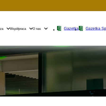
Nawigacja
Gazetka
Gazetka S
yza
Współpraca
O nas
z
ikonami