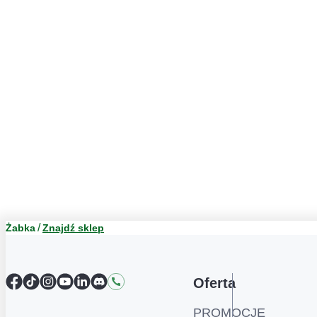
Żabka
Znajdź sklep
Facebook
TikTok
Instagram
YouTube
LinkedIn
Discord
Kontakt
Oferta
PROMOCJE