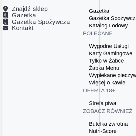
Znajdź sklep
Gazetka
Gazetka
Gazetka Spożywcz
Gazetka Spożywcza
Katalog Lodowy
Kontakt
POLECANE
Wygodne Usługi
Karty Gamingowe
Tylko w Żabce
Żabka Menu
Wypiekane pieczy
Więcej o kawie
OFERTA 18+
Strefa piwa
ZOBACZ RÓWNIEŻ
Butelka zwrotna
Nutri-Score