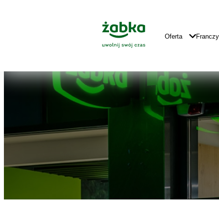
Idź do treści
Znajdź
Główne
sklep
Logo
Główna
Oferta
Francz
Nawigacja