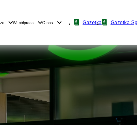
Nawigacja
Gazetka
Gazetka S
yza
Współpraca
O nas
z
ikonami