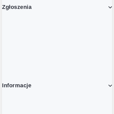
Zgłoszenia
Obsługa Klienta (Zgłoś sprawę)
Platforma Zakupowa Logintrade
Platforma Zakupowa Ariba
Compliance
Informacje
O NAS
O Żabce