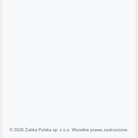
Akcje promocyjne
Regulamin serwisu
Regulamin katalogu alkoholowego
Polityka prywatności
Polityka Transparentności (PL/ENG)
MAPA STRONY
Mapa Strony
© 2026 Żabka Polska sp. z o.o. Wszelkie prawa zastrzeżone.