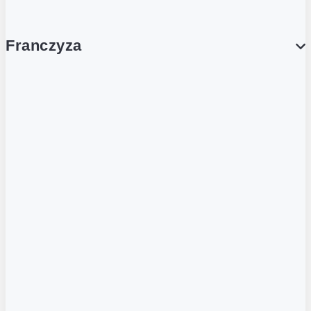
Franczyza
Franczyza
Podcasty
Dla obcokrajowców
Franczyzobiorcy Ambasadorzy
BLOG
Aktualności