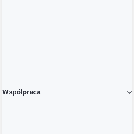
ZOBACZ RÓWNIEŻ
Butelka zwrotna
Nutri-Score
Postaw na zwrot
Porcja Dobrego!
Współpraca
Wynajem lokali
Współpraca handlowa