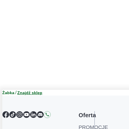
Żabka
Znajdź sklep
Facebook
TikTok
Instagram
YouTube
LinkedIn
Discord
Kontakt
Oferta
PROMOCJE