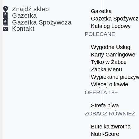
Znajdź sklep
Gazetka
Gazetka
Gazetka Spożywcz
Gazetka Spożywcza
Katalog Lodowy
Kontakt
POLECANE
Wygodne Usługi
Karty Gamingowe
Tylko w Żabce
Żabka Menu
Wypiekane pieczy
Więcej o kawie
OFERTA 18+
Strefa piwa
ZOBACZ RÓWNIEŻ
Butelka zwrotna
Nutri-Score