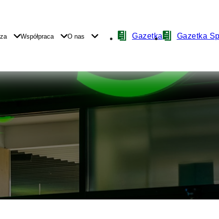
Nawigacja
Gazetka
Gazetka S
yza
Współpraca
O nas
z
ikonami