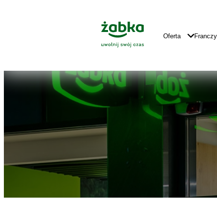
Idź do treści
Znajdź
Główne
sklep
Logo
Główna
Oferta
Francz
Nawigacja