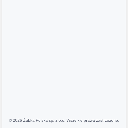
Akcje promocyjne
Regulamin serwisu
Regulamin katalogu alkoholowego
Polityka prywatności
Polityka Transparentności (PL/ENG)
MAPA STRONY
Mapa Strony
© 2026 Żabka Polska sp. z o.o. Wszelkie prawa zastrzeżone.