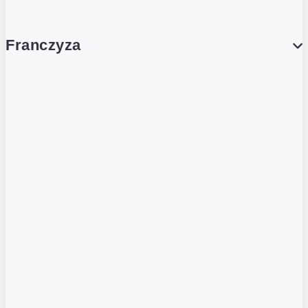
Franczyza
Franczyza
Podcasty
Dla obcokrajowców
Franczyzobiorcy Ambasadorzy
BLOG
Aktualności