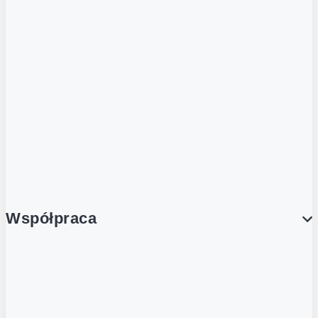
ZOBACZ RÓWNIEŻ
Butelka zwrotna
Nutri-Score
Postaw na zwrot
Porcja Dobrego!
Współpraca
Wynajem lokali
Współpraca handlowa