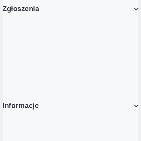
Zgłoszenia
Obsługa Klienta (Zgłoś sprawę)
Platforma Zakupowa Logintrade
Platforma Zakupowa Ariba
Compliance
Informacje
O NAS
O Żabce