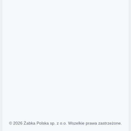
Akcje promocyjne
Regulamin serwisu
Regulamin katalogu alkoholowego
Polityka prywatności
Polityka Transparentności (PL/ENG)
MAPA STRONY
Mapa Strony
© 2026 Żabka Polska sp. z o.o. Wszelkie prawa zastrzeżone.