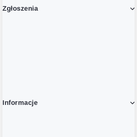
Zgłoszenia
Obsługa Klienta (Zgłoś sprawę)
Platforma Zakupowa Logintrade
Platforma Zakupowa Ariba
Compliance
Informacje
O NAS
O Żabce