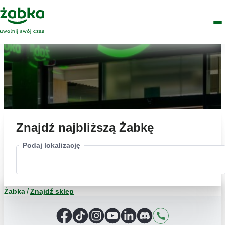
Idź do treści
Główne
Znajdź
Logo
Men
sklep
Znajdź najbliższą Żabkę
Podaj lokalizację
Żabka
Znajdź sklep
Facebook
TikTok
Instagram
YouTube
LinkedIn
Discord
Kontakt