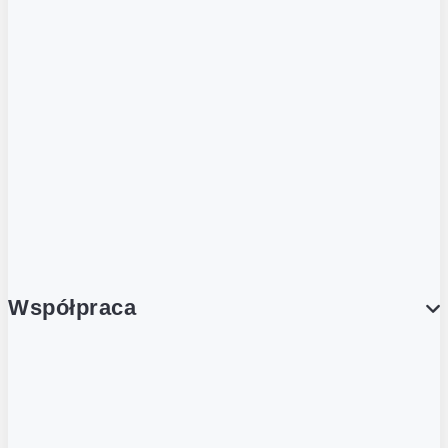
ZOBACZ RÓWNIEŻ
Butelka zwrotna
Nutri-Score
Postaw na zwrot
Porcja Dobrego!
Współpraca
Wynajem lokali
Współpraca handlowa