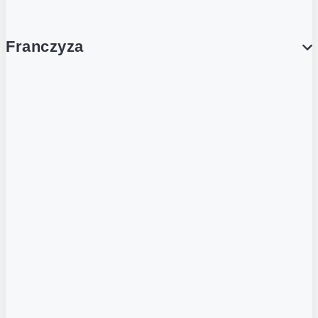
Franczyza
Franczyza
Podcasty
Dla obcokrajowców
Franczyzobiorcy Ambasadorzy
BLOG
Aktualności