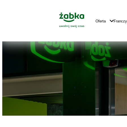
Idź do treści
Znajdź
Główne
sklep
Logo
Główna
Oferta
Francz
Nawigacja