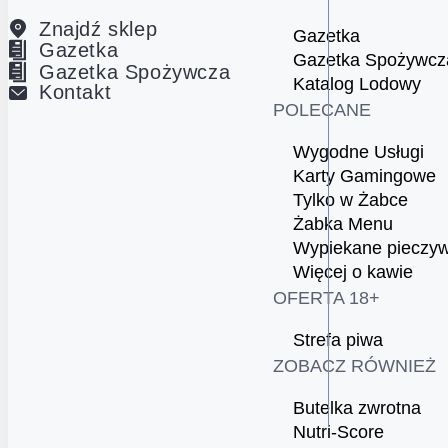
Znajdź sklep
Gazetka
Gazetka
Gazetka Spożywcz
Gazetka Spożywcza
Katalog Lodowy
Kontakt
POLECANE
Wygodne Usługi
Karty Gamingowe
Tylko w Żabce
Żabka Menu
Wypiekane pieczy
Więcej o kawie
OFERTA 18+
Strefa piwa
ZOBACZ RÓWNIEŻ
Butelka zwrotna
Nutri-Score