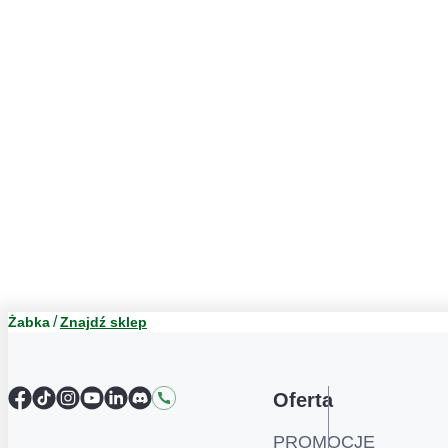
Żabka
Znajdź sklep
Facebook
TikTok
Instagram
YouTube
LinkedIn
Discord
Kontakt
Oferta
PROMOCJE