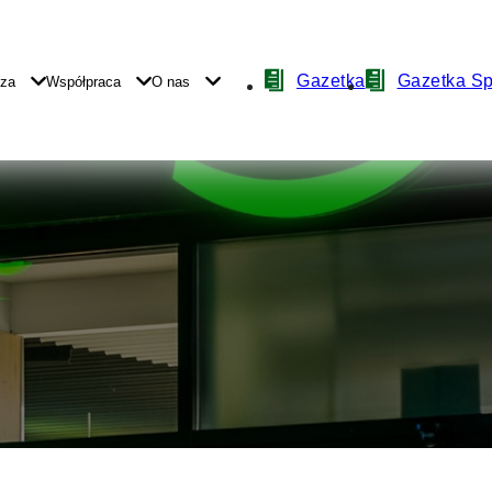
Nawigacja
Gazetka
Gazetka S
yza
Współpraca
O nas
z
ikonami