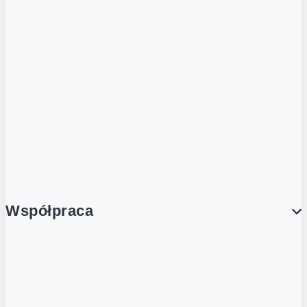
ZOBACZ RÓWNIEŻ
Butelka zwrotna
Nutri-Score
Postaw na zwrot
Porcja Dobrego!
Współpraca
Wynajem lokali
Współpraca handlowa