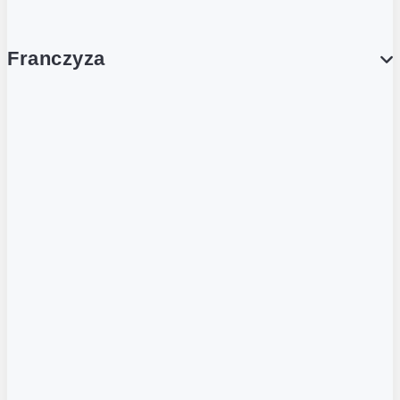
Franczyza
Franczyza
Podcasty
Dla obcokrajowców
Franczyzobiorcy Ambasadorzy
BLOG
Aktualności