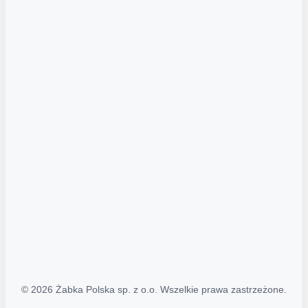
Akcje promocyjne
Regulamin serwisu
Regulamin katalogu alkoholowego
Polityka prywatności
Polityka Transparentności (PL/ENG)
MAPA STRONY
Mapa Strony
© 2026 Żabka Polska sp. z o.o. Wszelkie prawa zastrzeżone.