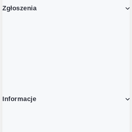
Zgłoszenia
Obsługa Klienta (Zgłoś sprawę)
Platforma Zakupowa Logintrade
Platforma Zakupowa Ariba
Compliance
Informacje
O NAS
O Żabce