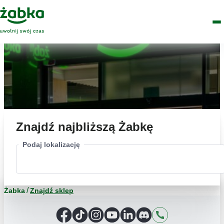
Idź do treści
Główne
Znajdź
Logo
Men
sklep
Znajdź najbliższą Żabkę
Podaj lokalizację
Żabka
Znajdź sklep
Facebook
TikTok
Instagram
YouTube
LinkedIn
Discord
Kontakt