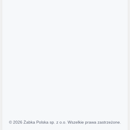
Akcje promocyjne
Regulamin serwisu
Regulamin katalogu alkoholowego
Polityka prywatności
Polityka Transparentności (PL/ENG)
MAPA STRONY
Mapa Strony
© 2026 Żabka Polska sp. z o.o. Wszelkie prawa zastrzeżone.