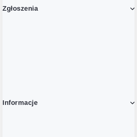
Zgłoszenia
Obsługa Klienta (Zgłoś sprawę)
Platforma Zakupowa Logintrade
Platforma Zakupowa Ariba
Compliance
Informacje
O NAS
O Żabce