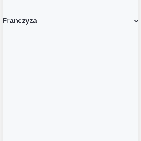
Franczyza
Franczyza
Podcasty
Dla obcokrajowców
Franczyzobiorcy Ambasadorzy
BLOG
Aktualności