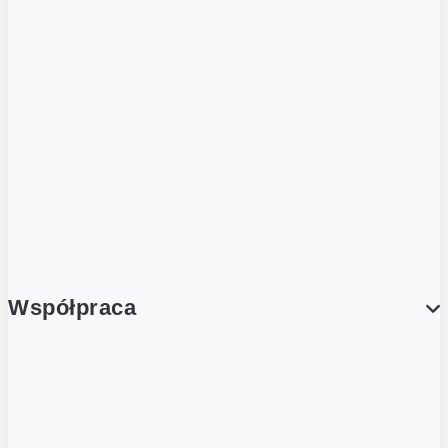
ZOBACZ RÓWNIEŻ
Butelka zwrotna
Nutri-Score
Postaw na zwrot
Porcja Dobrego!
Współpraca
Wynajem lokali
Współpraca handlowa