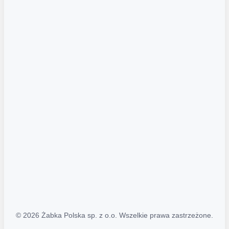
Akcje promocyjne
Regulamin serwisu
Regulamin katalogu alkoholowego
Polityka prywatności
Polityka Transparentności (PL/ENG)
MAPA STRONY
Mapa Strony
© 2026 Żabka Polska sp. z o.o. Wszelkie prawa zastrzeżone.