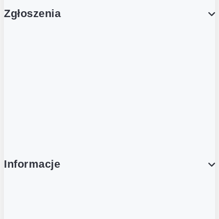
Zgłoszenia
Obsługa Klienta (Zgłoś sprawę)
Platforma Zakupowa Logintrade
Platforma Zakupowa Ariba
Compliance
Informacje
O NAS
O Żabce