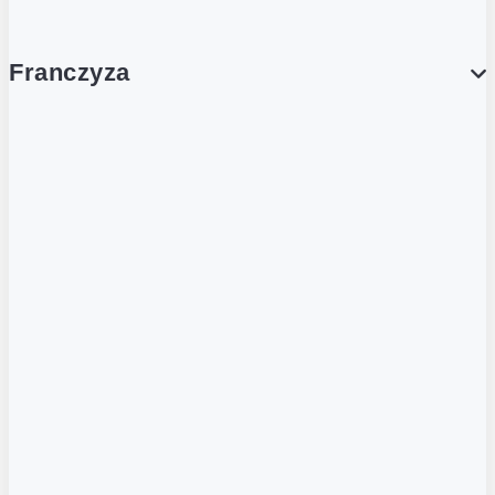
Franczyza
Franczyza
Podcasty
Dla obcokrajowców
Franczyzobiorcy Ambasadorzy
BLOG
Aktualności