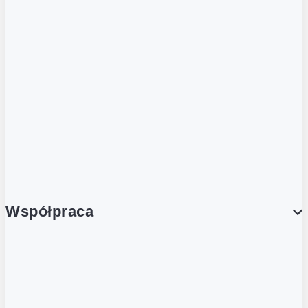
ZOBACZ RÓWNIEŻ
Butelka zwrotna
Nutri-Score
Postaw na zwrot
Porcja Dobrego!
Współpraca
Wynajem lokali
Współpraca handlowa