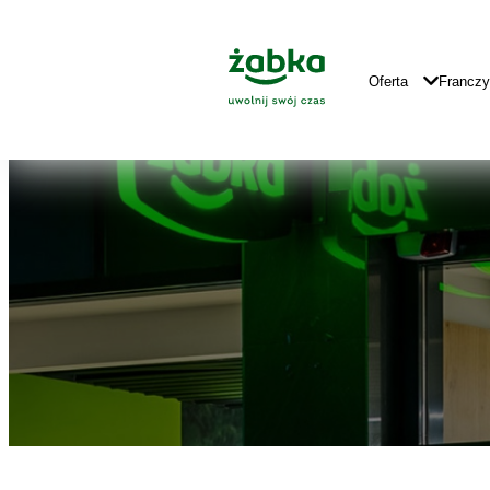
Idź do treści
Znajdź
Główne
sklep
Logo
Główna
Oferta
Francz
Nawigacja