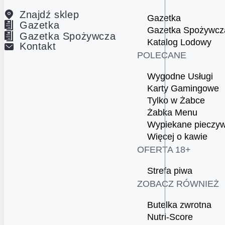
Znajdź sklep
Gazetka
Gazetka
Gazetka Spożywcz
Gazetka Spożywcza
Katalog Lodowy
Kontakt
POLECANE
Wygodne Usługi
Karty Gamingowe
Tylko w Żabce
Żabka Menu
Wypiekane pieczy
Więcej o kawie
OFERTA 18+
Strefa piwa
ZOBACZ RÓWNIEŻ
Butelka zwrotna
Nutri-Score