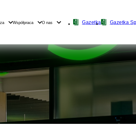
Nawigacja
Gazetka
Gazetka S
yza
Współpraca
O nas
z
ikonami