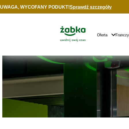
Idź do treści
UWAGA, WYCOFANY PODUKT!
Sprawdź szczegóły
Znajdź
sklep
Główne
Logo
Główna
Oferta
Francz
Nawigacja