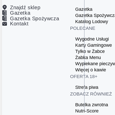
Znajdź sklep
Gazetka
Gazetka
Gazetka Spożywcz
Gazetka Spożywcza
Katalog Lodowy
Kontakt
POLECANE
Wygodne Usługi
Karty Gamingowe
Tylko w Żabce
Żabka Menu
Wypiekane pieczy
Więcej o kawie
OFERTA 18+
Strefa piwa
ZOBACZ RÓWNIEŻ
Butelka zwrotna
Nutri-Score