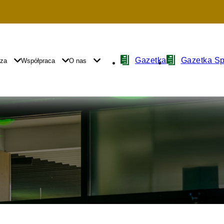
Nawigacja
Gazetka
Gazetka S
yza
Współpraca
O nas
z
ikonami