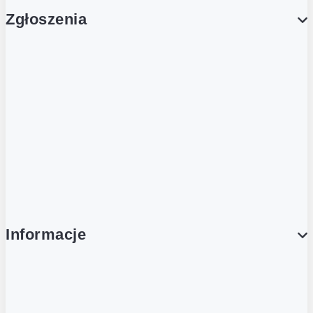
Zgłoszenia
Obsługa Klienta (Zgłoś sprawę)
Platforma Zakupowa Logintrade
Platforma Zakupowa Ariba
Compliance
Informacje
O NAS
O Żabce