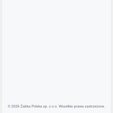
Akcje promocyjne
Regulamin serwisu
Regulamin katalogu alkoholowego
Polityka prywatności
Polityka Transparentności (PL/ENG)
MAPA STRONY
Mapa Strony
© 2026 Żabka Polska sp. z o.o. Wszelkie prawa zastrzeżone.