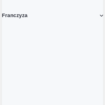
Franczyza
Franczyza
Podcasty
Dla obcokrajowców
Franczyzobiorcy Ambasadorzy
BLOG
Aktualności