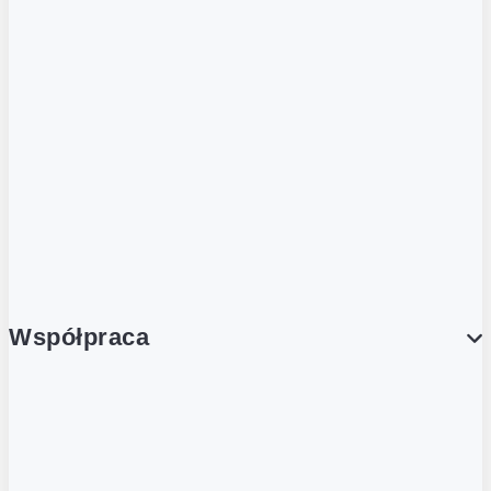
ZOBACZ RÓWNIEŻ
Butelka zwrotna
Nutri-Score
Postaw na zwrot
Porcja Dobrego!
Współpraca
Wynajem lokali
Współpraca handlowa