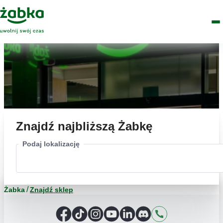
Idź do treści
Główne
Znajdź
Logo
Men
sklep
Znajdź najbliższą Żabkę
Podaj lokalizację
Żabka
Znajdź sklep
Facebook
TikTok
Instagram
YouTube
LinkedIn
Discord
Kontakt