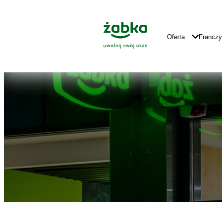
Idź do treści
Znajdź
Główne
sklep
Logo
Główna
Oferta
Francz
Nawigacja