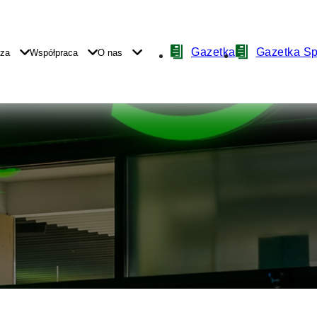
Nawigacja
Gazetka
Gazetka S
yza
Współpraca
O nas
z
ikonami