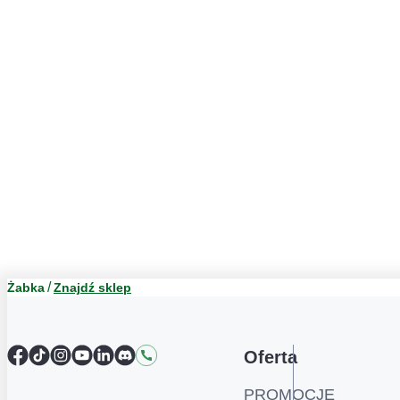
Żabka
Znajdź sklep
Facebook
TikTok
Instagram
YouTube
LinkedIn
Discord
Kontakt
Oferta
PROMOCJE