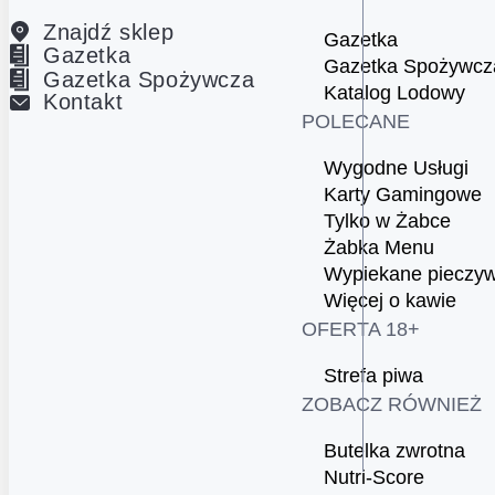
Znajdź sklep
Gazetka
Gazetka
Gazetka Spożywcz
Gazetka Spożywcza
Katalog Lodowy
Kontakt
POLECANE
Wygodne Usługi
Karty Gamingowe
Tylko w Żabce
Żabka Menu
Wypiekane pieczy
Więcej o kawie
OFERTA 18+
Strefa piwa
ZOBACZ RÓWNIEŻ
Butelka zwrotna
Nutri-Score